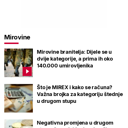
Mirovine
Mirovine branitelja: Dijele se u
dvije kategorije, a prima ih oko
140.000 umirovljenika
Što je MIREX i kako se računa?
Važna brojka za kategoriju štednje
u drugom stupu
Negativna promjena u drugom