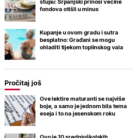
stupu: Srpanjski prinosi većine
fondova otišli u minus
Kupanje u ovom gradu i sutra
besplatno: Građani se mogu
ohladiti tijekom toplinskog vala
Pročitaj još
Ove lektire maturanti se najviše
boje, a samo je jednom bila tema
eseja i to na jesenskom roku
Ovo je 10 srednjoškolskih