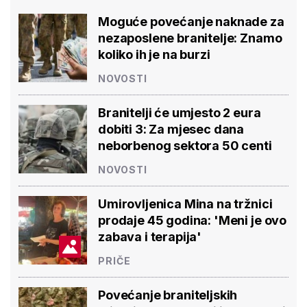
Moguće povećanje naknade za
nezaposlene branitelje: Znamo
koliko ih je na burzi
NOVOSTI
Branitelji će umjesto 2 eura
dobiti 3: Za mjesec dana
neborbenog sektora 50 centi
NOVOSTI
Umirovljenica Mina na tržnici
prodaje 45 godina: 'Meni je ovo
zabava i terapija'
PRIČE
Povećanje braniteljskih