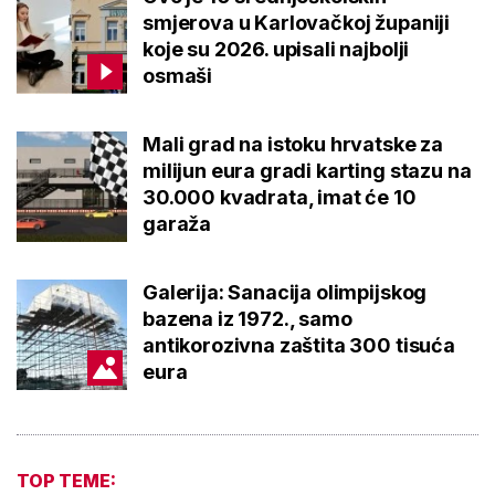
smjerova u Karlovačkoj županiji
koje su 2026. upisali najbolji
osmaši
Mali grad na istoku hrvatske za
milijun eura gradi karting stazu na
30.000 kvadrata, imat će 10
garaža
Galerija: Sanacija olimpijskog
bazena iz 1972., samo
antikorozivna zaštita 300 tisuća
eura
TOP TEME: