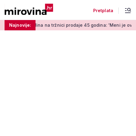
Pretplata
na na tržnici prodaje 45 godina: 'Meni je ovo zabava i terapija
Najnovije: