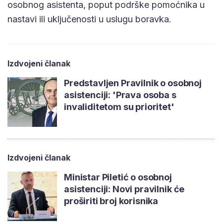
osobnog asistenta, poput podrške pomoćnika u
nastavi ili uključenosti u uslugu boravka.
Izdvojeni članak
Predstavljen Pravilnik o osobnoj
asistenciji: 'Prava osoba s
invaliditetom su prioritet'
Izdvojeni članak
Ministar Piletić o osobnoj
asistenciji: Novi pravilnik će
proširiti broj korisnika