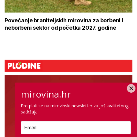
Povećanje braniteljskih mirovina za borbeni i
neborbeni sektor od početka 2027. godine
mirovina.hr
Pretplati se na mirovinski newsletter za još kvalitetnog
sadržaja