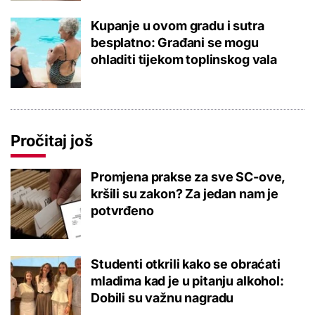
Kupanje u ovom gradu i sutra
besplatno: Građani se mogu
ohladiti tijekom toplinskog vala
Pročitaj još
Promjena prakse za sve SC-ove,
kršili su zakon? Za jedan nam je
potvrđeno
Studenti otkrili kako se obraćati
mladima kad je u pitanju alkohol:
Dobili su važnu nagradu