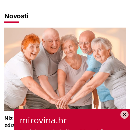
Novosti
mirovina.hr
Niz aktivnosti za umirovljenike: 'Mogu jačati
zdravlje, pokretljivost i kvalitetu života'