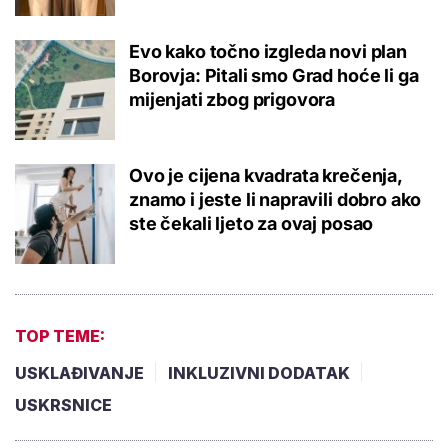
Evo kako točno izgleda novi plan
Borovja: Pitali smo Grad hoće li ga
mijenjati zbog prigovora
Ovo je cijena kvadrata krečenja,
znamo i jeste li napravili dobro ako
ste čekali ljeto za ovaj posao
TOP TEME:
USKLAĐIVANJE
INKLUZIVNI DODATAK
USKRSNICE