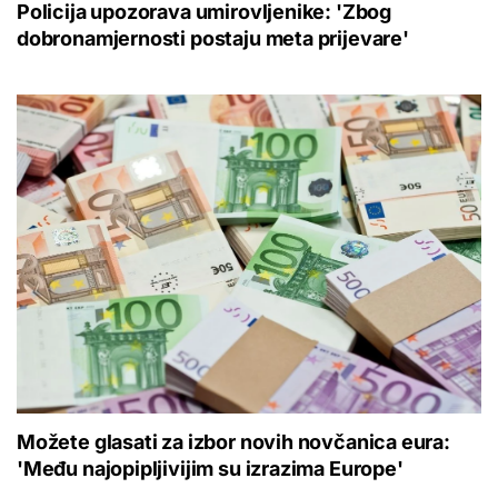
Policija upozorava umirovljenike: 'Zbog
dobronamjernosti postaju meta prijevare'
Možete glasati za izbor novih novčanica eura:
'Među najopipljivijim su izrazima Europe'