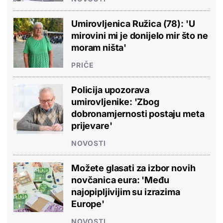
Umirovljenica Ružica (78): 'U
mirovini mi je donijelo mir što ne
moram ništa'
PRIČE
Policija upozorava
umirovljenike: 'Zbog
dobronamjernosti postaju meta
prijevare'
NOVOSTI
Možete glasati za izbor novih
novčanica eura: 'Među
najopipljivijim su izrazima
Europe'
NOVOSTI