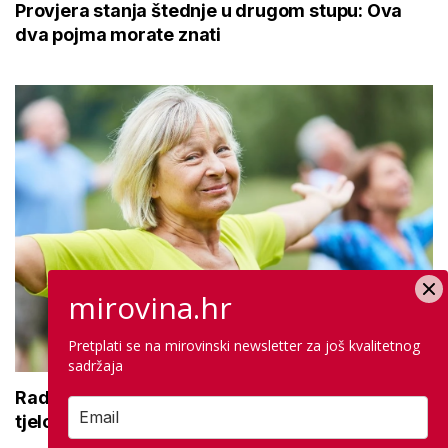
Provjera stanja štednje u drugom stupu: Ova
dva pojma morate znati
mirovina.hr
Pretplati se na mirovinski newsletter za još kvalitetnog
sadržaja
Radionice aktivnog starenja: Druženje,
tjelovježba i zdrava prehrana za umirovljenike