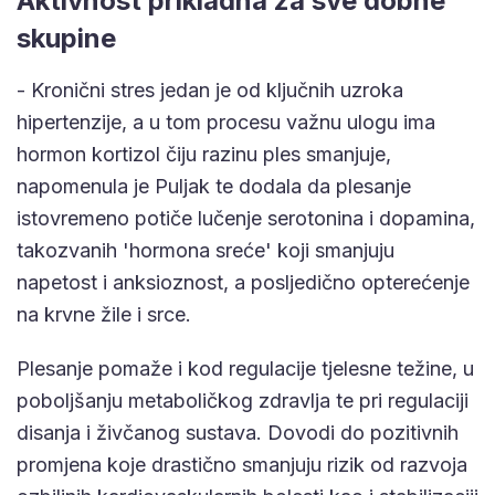
Aktivnost prikladna za sve dobne
skupine
- Kronični stres jedan je od ključnih uzroka
hipertenzije, a u tom procesu važnu ulogu ima
hormon kortizol čiju razinu ples smanjuje,
napomenula je Puljak te dodala da plesanje
istovremeno potiče lučenje serotonina i dopamina,
takozvanih 'hormona sreće' koji smanjuju
napetost i anksioznost, a posljedično opterećenje
na krvne žile i srce.
Plesanje pomaže i kod regulacije tjelesne težine, u
poboljšanju metaboličkog zdravlja te pri regulaciji
disanja i živčanog sustava. Dovodi do pozitivnih
promjena koje drastično smanjuju rizik od razvoja