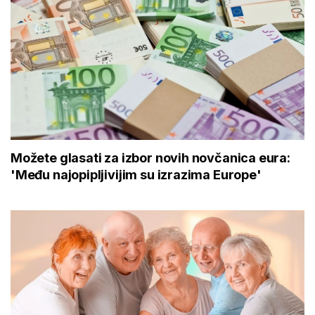
Možete glasati za izbor novih novčanica eura:
'Među najopipljivijim su izrazima Europe'