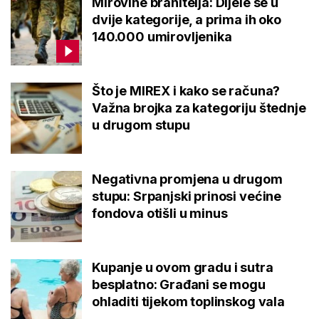
Mirovine branitelja: Dijele se u
dvije kategorije, a prima ih oko
140.000 umirovljenika
Što je MIREX i kako se računa?
Važna brojka za kategoriju štednje
u drugom stupu
Negativna promjena u drugom
stupu: Srpanjski prinosi većine
fondova otišli u minus
Kupanje u ovom gradu i sutra
besplatno: Građani se mogu
ohladiti tijekom toplinskog vala