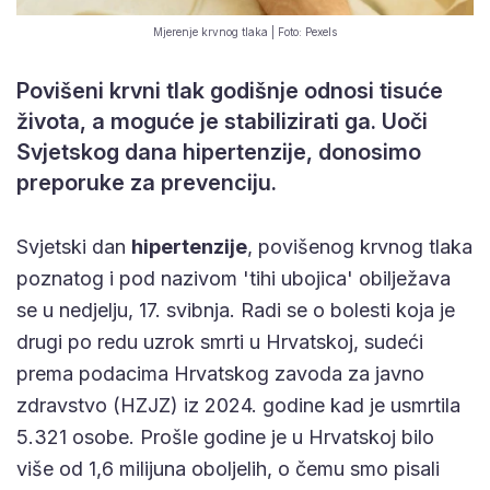
Mjerenje krvnog tlaka | Foto: Pexels
Povišeni krvni tlak godišnje odnosi tisuće
života, a moguće je stabilizirati ga. Uoči
Svjetskog dana hipertenzije, donosimo
preporuke za prevenciju.
Svjetski dan
hipertenzije
, povišenog krvnog tlaka
poznatog i pod nazivom 'tihi ubojica' obilježava
se u nedjelju, 17. svibnja. Radi se o bolesti koja je
drugi po redu uzrok smrti u Hrvatskoj, sudeći
prema podacima Hrvatskog zavoda za javno
zdravstvo (HZJZ) iz 2024. godine kad je usmrtila
5.321 osobe. Prošle godine je u Hrvatskoj bilo
više od 1,6 milijuna oboljelih, o čemu smo pisali