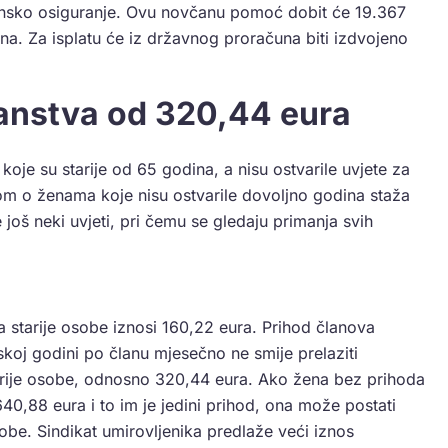
insko osiguranje. Ovu novčanu pomoć dobit će 19.367
na. Za isplatu će iz državnog proračuna biti izdvojeno
anstva od 320,44 eura
je su starije od 65 godina, a nisu ostvarile uvjete za
nom o ženama koje nisu ostvarile dovoljno godina staža
 još neki uvjeti, pri čemu se gledaju primanja svih
a starije osobe iznosi 160,22 eura. Prihod članova
koj godini po članu mjesečno ne smije prelaziti
arije osobe, odnosno 320,44 eura. Ako žena bez prihoda
640,88 eura i to im je jedini prihod, ona može postati
obe. Sindikat umirovljenika predlaže veći iznos