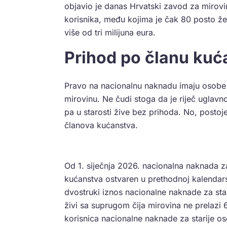
objavio je danas Hrvatski zavod za mirov
korisnika, među kojima je čak 80 posto že
više od tri milijuna eura.
Prihod po članu kuć
Pravo na nacionalnu naknadu imaju osobe ko
mirovinu. Ne čudi stoga da je riječ uglav
pa u starosti žive bez prihoda. No, postoje
članova kućanstva.
Od 1. siječnja 2026. nacionalna naknada z
kućanstva ostvaren u prethodnoj kalendars
dvostruki iznos nacionalne naknade za st
živi sa suprugom čija mirovina ne prelazi 
korisnica nacionalne naknade za starije os