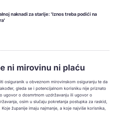
noj naknadi za starije: 'Iznos treba podići na
ra'
te ni mirovinu ni plaću
 niti osiguranik u obveznom mirovinskom osiguranju te da
ođer, gleda se i potencijalnom korisniku nije priznato
pio ugovor o dosmrtnom uzdržavanju ili ugovor o
žavanja, osim u slučaju pokretanja postupka za raskid,
a. Koje županije imaju najmanje, a koje najviše korisnika,