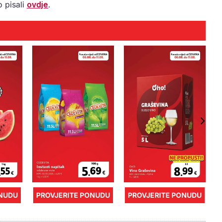
 pisali
ovdje
.
ONUDU
PROVJERITE PONUDU
PROVJERITE PONUDU