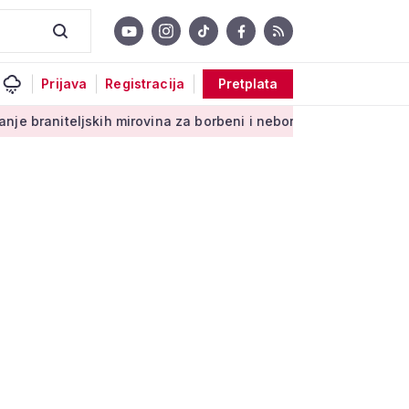
Prijava
Registracija
Pretplata
kih mirovina za borbeni i neborbeni sektor od početka 2027. g