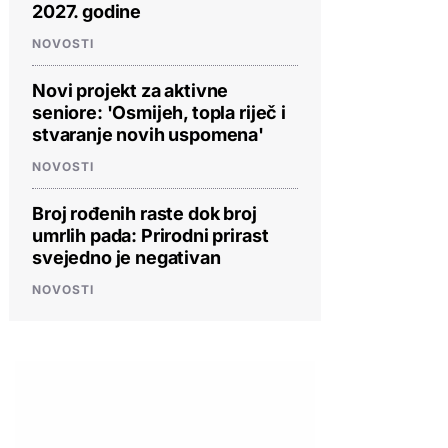
2027. godine
NOVOSTI
Novi projekt za aktivne
seniore: 'Osmijeh, topla riječ i
stvaranje novih uspomena'
NOVOSTI
Broj rođenih raste dok broj
umrlih pada: Prirodni prirast
svejedno je negativan
NOVOSTI
PROVJERITE PONUDU
PROVJERITE PONUDU
PROVJERIT