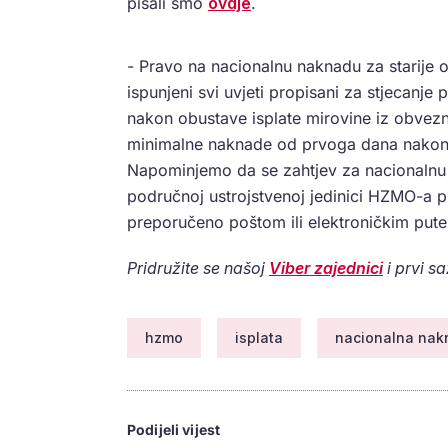
pisali smo
ovdje
.
- Pravo na nacionalnu naknadu za starije
ispunjeni svi uvjeti propisani za stjecanj
nakon obustave isplate mirovine iz obvez
minimalne naknade od prvoga dana nakon
Napominjemo da se zahtjev za nacionalnu 
područnoj ustrojstvenoj jedinici HZMO-a p
preporučeno poštom ili elektroničkim put
Pridružite se našoj
Viber zajednici
i prvi s
hzmo
isplata
nacionalna nakn
Podijeli vijest