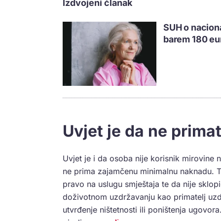
Izdvojeni članak
SUH o nacional
barem 180 eu
Uvjet je da ne prima
Uvjet je i da osoba nije korisnik mirovine
ne prima zajamčenu minimalnu naknadu. Tak
pravo na uslugu smještaja te da nije sklo
doživotnom uzdržavanju kao primatelj uzdr
utvrđenje ništetnosti ili poništenja ugovor