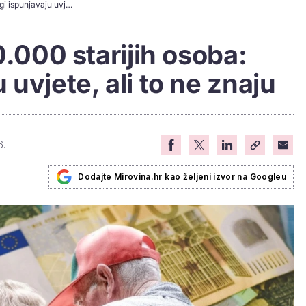
Stiže isplata za 20.000 starijih osoba: Mnogi ispunjavaju uvjete, ali to ne znaju
0.000 starijih osoba:
uvjete, ali to ne znaju
6.
Dodajte Mirovina.hr kao željeni izvor na Googleu