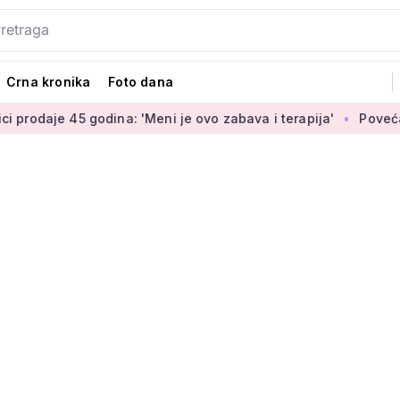
Crna kronika
Foto dana
godina: 'Meni je ovo zabava i terapija'
Povećanje braniteljs