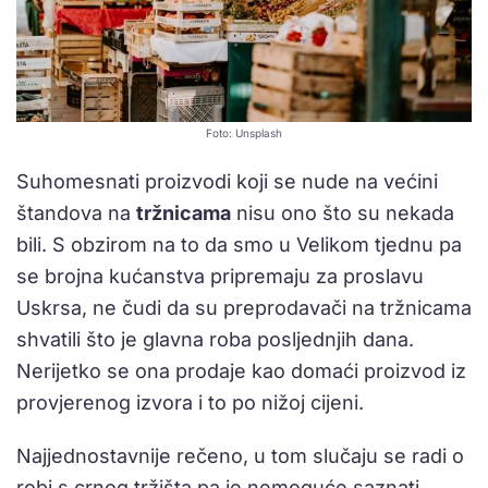
Foto: Unsplash
Suhomesnati proizvodi koji se nude na većini
štandova na
tržnicama
nisu ono što su nekada
bili. S obzirom na to da smo u Velikom tjednu pa
se brojna kućanstva pripremaju za proslavu
Uskrsa, ne čudi da su preprodavači na tržnicama
shvatili što je glavna roba posljednjih dana.
Nerijetko se ona prodaje kao domaći proizvod iz
provjerenog izvora i to po nižoj cijeni.
Najjednostavnije rečeno, u tom slučaju se radi o
robi s crnog tržišta pa je nemoguće saznati