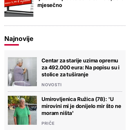
mjesečno
Najnovije
Centar za starije uzima opremu
za 492.000 eura: Na popisu su i
stolice za tuširanje
NOVOSTI
Umirovljenica Ružica (78): 'U
mirovini mi je donijelo mir što ne
moram ništa'
PRIČE