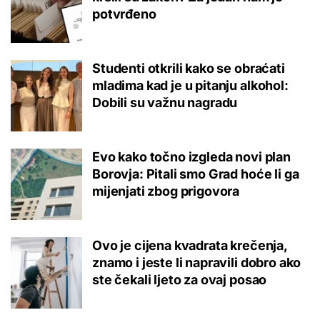
potvrđeno
Studenti otkrili kako se obraćati
mladima kad je u pitanju alkohol:
Dobili su važnu nagradu
Evo kako točno izgleda novi plan
Borovja: Pitali smo Grad hoće li ga
mijenjati zbog prigovora
Ovo je cijena kvadrata krečenja,
znamo i jeste li napravili dobro ako
ste čekali ljeto za ovaj posao