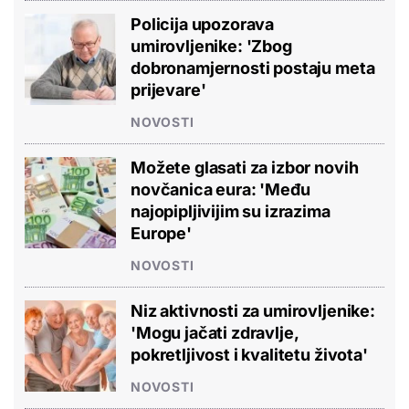
Policija upozorava
umirovljenike: 'Zbog
dobronamjernosti postaju meta
prijevare'
NOVOSTI
Možete glasati za izbor novih
novčanica eura: 'Među
najopipljivijim su izrazima
Europe'
NOVOSTI
Niz aktivnosti za umirovljenike:
'Mogu jačati zdravlje,
pokretljivost i kvalitetu života'
NOVOSTI