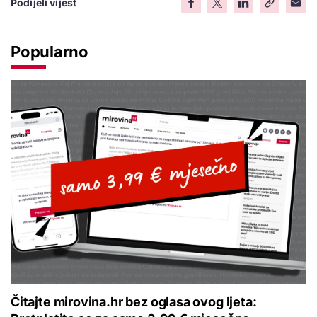
Podijeli vijest
Popularno
Čitajte mirovina.hr bez oglasa ovog ljeta: