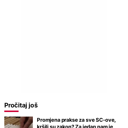
Pročitaj još
Promjena prakse za sve SC-ove,
kršili su zakon? Za jedan nam je