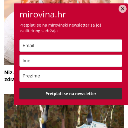
mirovina.hr
Pretplati se na mirovinski newsletter za još
kvalitetnog sadržaja
Niz aktivnosti za umirovljenike: 'Mogu jačati
zdravlje, pokretljivost i kvalitetu života'
Pretplati se na newsletter