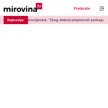
Pretplata
ovljenike: 'Zbog dobronamjernosti postaju meta prijevare'
Najnovije: