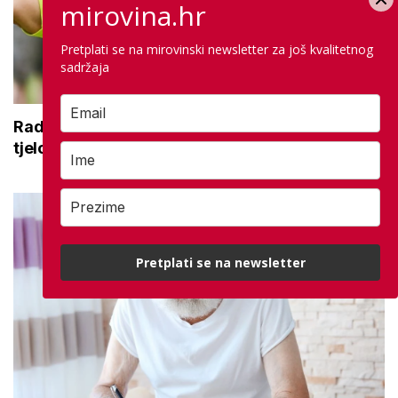
mirovina.hr
Pretplati se na mirovinski newsletter za još kvalitetnog
sadržaja
Radionice aktivnog starenja: Druženje,
tjelovježba i zdrava prehrana za umirovljenike
Pretplati se na newsletter