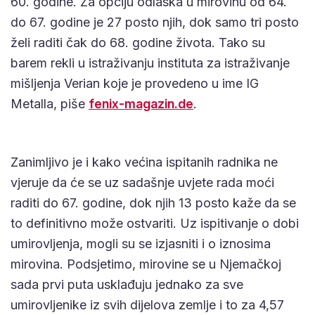
60. godine. Za opciju odlaska u mirovinu od 64.
do 67. godine je 27 posto njih, dok samo tri posto
želi raditi čak do 68. godine života. Tako su
barem rekli u istraživanju instituta za istraživanje
mišljenja Verian koje je provedeno u ime IG
Metalla, piše
fenix-magazin.de
.
Zanimljivo je i kako većina ispitanih radnika ne
vjeruje da će se uz sadašnje uvjete rada moći
raditi do 67. godine, dok njih 13 posto kaže da se
to definitivno može ostvariti. Uz ispitivanje o dobi
umirovljenja, mogli su se izjasniti i o iznosima
mirovina. Podsjetimo, mirovine se u Njemačkoj
sada prvi puta usklađuju jednako za sve
umirovljenike iz svih dijelova zemlje i to za 4,57