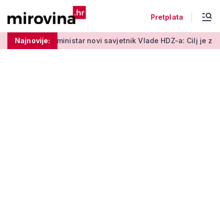
Pretplata
inistar novi savjetnik Vlade HDZ-a: Cilj je zaštita standarda um
Najnovije: