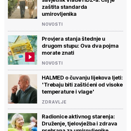
zaštita standarda
umirovljenika
NOVOSTI
Provjera stanja štednje u
drugom stupu: Ova dva pojma
morate znati
NOVOSTI
HALMED o čuvanju lijekova ljeti:
'Trebaju biti zaštićeni od visoke
temperature i vlage'
ZDRAVLJE
Radionice aktivnog starenja:
Druženje, tjelovježba i zdrava
prehrana za umirovljenike