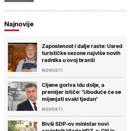
Najnovije
Zaposlenost i dalje raste: Usred
turističke sezone najviše novih
radnika u ovoj branši
NOVOSTI
Cijene goriva idu dolje, a
premijer ističe: 'Ubuduće će se
mijenjati svaki tjedan'
NOVOSTI
Bivši SDP-ov ministar novi
savjetnik Vlade HDZ-a: Cilj je