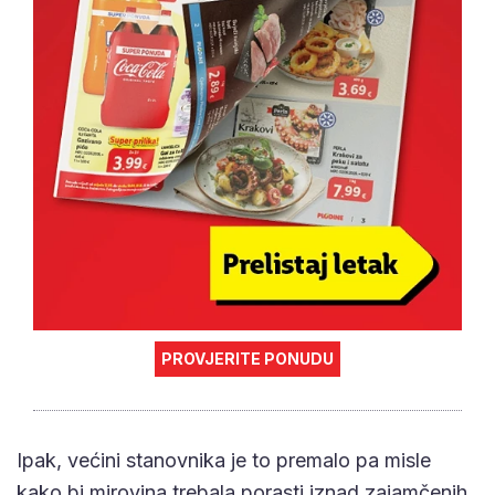
PROVJERITE PONUDU
Ipak, većini stanovnika je to premalo pa misle
kako bi mirovina trebala porasti iznad zajamčenih