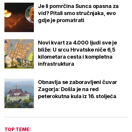
Je li pomrčina Sunca opasna za
vid? Pitali smo stručnjaka, evo
gdje je promatrati
Novi kvart za 4.000 ljudi sve je
bliže: U srcu Hrvatske niče 6,5
kilometara cesta i kompletna
infrastruktura
Obnavlja se zaboravljeni čuvar
Zagorja: Došla je na red
peterokutna kula iz 16. stoljeća
TOP TEME: