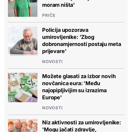
moram ništa'
PRIČE
Policija upozorava
umirovljenike: 'Zbog
dobronamjernosti postaju meta
prijevare'
NOVOSTI
Možete glasati za izbor novih
novčanica eura: 'Među
najopipljivijim su izrazima
Europe'
NOVOSTI
Niz aktivnosti za umirovljenike:
'Mogu jačati zdravlje,