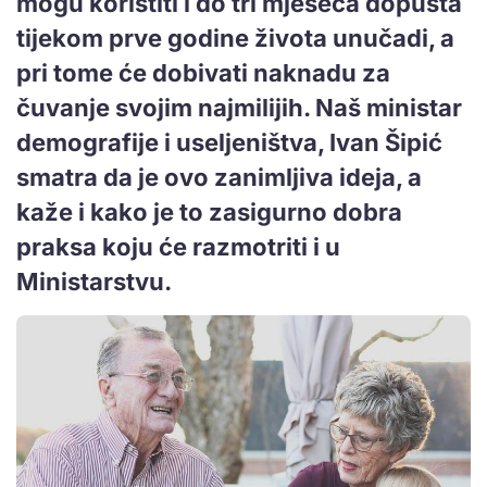
mogu koristiti i do tri mjeseca dopusta
tijekom prve godine života unučadi, a
pri tome će dobivati naknadu za
čuvanje svojim najmilijih. Naš ministar
demografije i useljeništva, Ivan Šipić
smatra da je ovo zanimljiva ideja, a
kaže i kako je to zasigurno dobra
praksa koju će razmotriti i u
Ministarstvu.