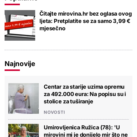
Čitajte mirovina.hr bez oglasa ovog
ljeta: Pretplatite se za samo 3,99 €
mjesečno
Najnovije
Centar za starije uzima opremu
za 492.000 eura: Na popisu su i
stolice za tuširanje
NOVOSTI
Umirovljenica Ružica (78): 'U
mirovini mi je donijelo mir što ne