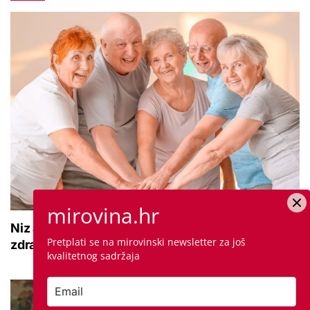
mirovina.hr
Niz aktivnosti za umirovljenike: 'Mogu jačati
Pretplati se na mirovinski newsletter za još
zdravlje, pokretljivost i kvalitetu života'
kvalitetnog sadržaja