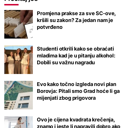
Promjena prakse za sve SC-ove,
kršili su zakon? Za jedan nam je
potvrđeno
Studenti otkrili kako se obraćati
mladima kad je u pitanju alkohol:
Dobili su važnu nagradu
Evo kako točno izgleda novi plan
Borovja: Pitali smo Grad hoće li ga
mijenjati zbog prigovora
Ovo je cijena kvadrata krečenja,
znamo i jeste li napravili dobro ako