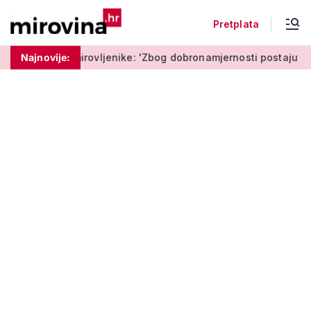
Pretplata
ovljenike: 'Zbog dobronamjernosti postaju meta prijevare'
Najnovije: