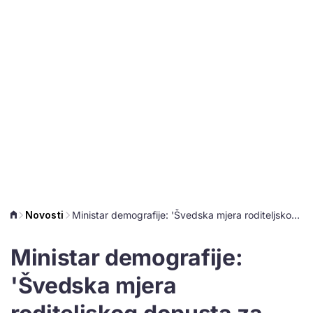
Novosti
Ministar demografije: 'Švedska mjera roditeljskog dopusta za bake i djedove je praksa koju ćemo razmotriti'
Ministar demografije:
'Švedska mjera