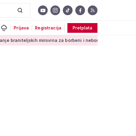
Prijava
Registracija
Pretplata
jskih mirovina za borbeni i neborbeni sektor od početka 2027.