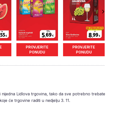
E
PROVJERITE
PROVJERITE
PONUDU
PONUDU
i nijedna Lidlova trgovina, tako da sve potrebno trebate
oje će trgovine raditi u nedjelju 3. 11.