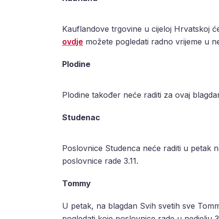
Kauflandove trgovine u cijeloj Hrvatskoj ć
ovdje
možete pogledati radno vrijeme u nedj
Plodine
Plodine također neće raditi za ovaj blagda
Studenac
Poslovnice Studenca neće raditi u petak n
poslovnice rade 3.11.
Tommy
U petak, na blagdan Svih svetih sve Tomm
pogledati koje poslovnice rade u nedjelju 