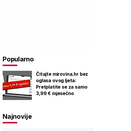
Popularno
Čitajte mirovina.hr bez
oglasa ovog ljeta:
Pretplatite se za samo
3,99 € mjesečno
Najnovije