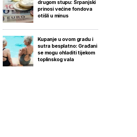
drugom stupu: Srpanjski
prinosi većine fondova
otišli u minus
Kupanje u ovom gradu i
sutra besplatno: Građani
se mogu ohladiti tijekom
toplinskog vala