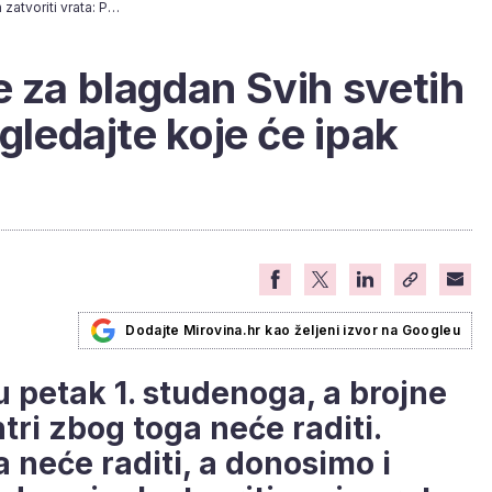
Većina trgovina će za blagdan Svih svetih zatvoriti vrata: Pogledajte koje će ipak raditi
e za blagdan Svih svetih
ogledajte koje će ipak
Dodajte Mirovina.hr kao željeni izvor na Googleu
u petak 1. studenoga, a brojne
tri zbog toga neće raditi.
a neće raditi, a donosimo i