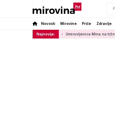
Novosti
Mirovine
Priče
Zdravlje
nog sektora 50 centi
Najnovije:
Umirovljenica Mina na tržnici prodaje 4