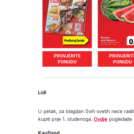
PROVJERITE
PROVJERIT
PONUDU
PONUDU
Lidl
U petak, za blagdan Svih svetih neće radit
kupiti prije 1. studenoga.
Ovdje
pogledajte k
Kaufland