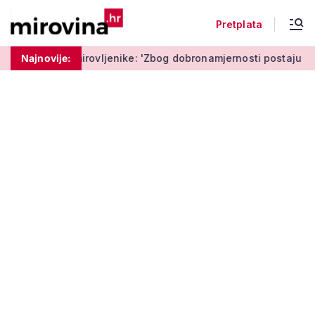
Pretplata
ovljenike: 'Zbog dobronamjernosti postaju meta prijevare'
Najnovije: