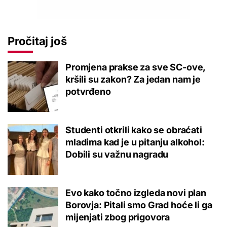
Pročitaj još
Promjena prakse za sve SC-ove,
kršili su zakon? Za jedan nam je
potvrđeno
Studenti otkrili kako se obraćati
mladima kad je u pitanju alkohol:
Dobili su važnu nagradu
Evo kako točno izgleda novi plan
Borovja: Pitali smo Grad hoće li ga
mijenjati zbog prigovora