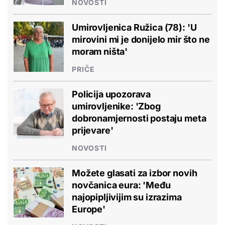
NOVOSTI
Umirovljenica Ružica (78): 'U
mirovini mi je donijelo mir što ne
moram ništa'
PRIČE
Policija upozorava
umirovljenike: 'Zbog
dobronamjernosti postaju meta
prijevare'
NOVOSTI
Možete glasati za izbor novih
novčanica eura: 'Među
najopipljivijim su izrazima
Europe'