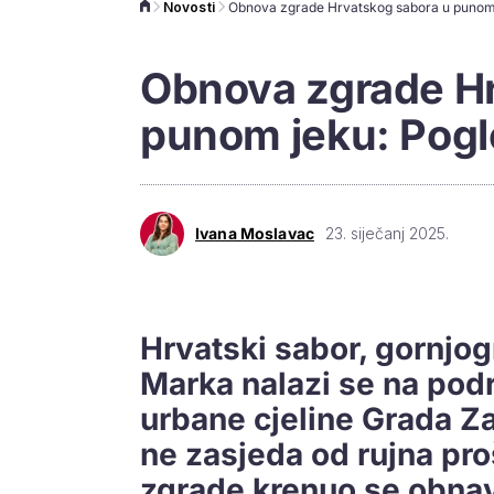
Novosti
Obnova zgrade Hr
punom jeku: Pogle
Ivana Moslavac
23. siječanj 2025.
Hrvatski sabor, gornjo
Marka nalazi se na pod
urbane cjeline Grada Z
ne zasjeda od rujna pro
zgrade krenuo se obnavl