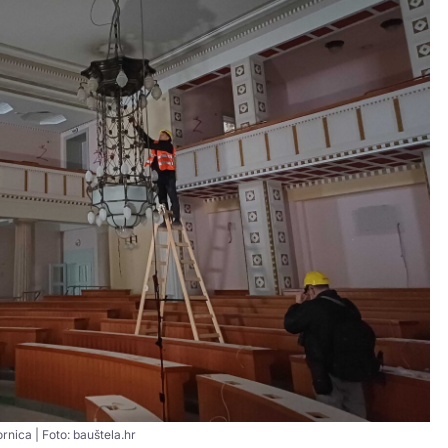
rnica | Foto: bauštela.hr