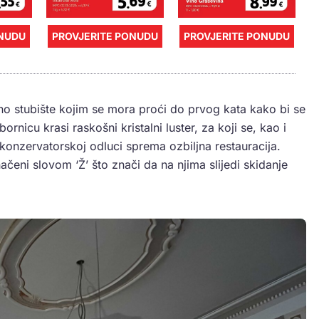
ONUDU
PROVJERITE PONUDU
PROVJERITE PONUDU
no stubište kojim se mora proći do prvog kata kako bi se
rnicu krasi raskošni kristalni luster, za koji se, kao i
onzervatorskoj odluci sprema ozbiljna restauracija.
ačeni slovom ‘Ž’ što znači da na njima slijedi skidanje