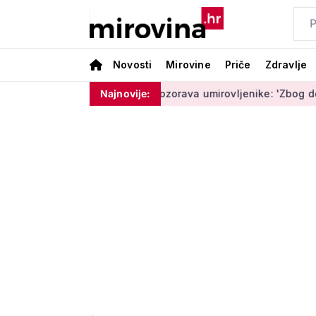
Novosti
Mirovine
Priče
Zdravlje
a'
Policija upozorava umirovljenike: 'Zbog dobronamjernosti
Najnovije: