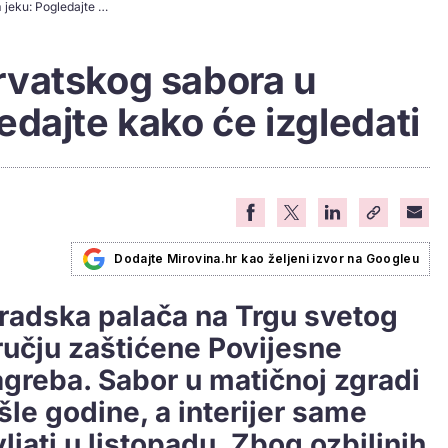
Obnova zgrade Hrvatskog sabora u punom jeku: Pogledajte kako će izgledati
vatskog sabora u
dajte kako će izgledati
Dodajte Mirovina.hr kao željeni izvor na Googleu
gradska palača na Trgu svetog
ručju zaštićene Povijesne
agreba. Sabor u matičnoj zgradi
šle godine, a interijer same
jati u listopadu. Zbog ozbiljnih