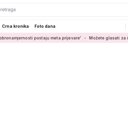
Crna kronika
Foto dana
 postaju meta prijevare'
Možete glasati za izbor novih novč