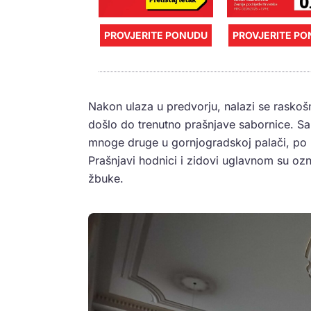
PROVJERITE PONUDU
PROVJERITE P
Nakon ulaza u predvorju, nalazi se raskoš
došlo do trenutno prašnjave sabornice. Sabo
mnoge druge u gornjogradskoj palači, po k
Prašnjavi hodnici i zidovi uglavnom su ozn
žbuke.