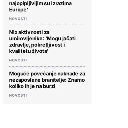
najopipljivijim su izrazima
Europe'
NOVOSTI
Niz aktivnosti za
umirovljenike: 'Mogu jačati
zdravlje, pokretljivost i
kvalitetu života'
NOVOSTI
Moguće povećanje naknade za
nezaposlene branitelje: Znamo
koliko ih je na burzi
NOVOSTI