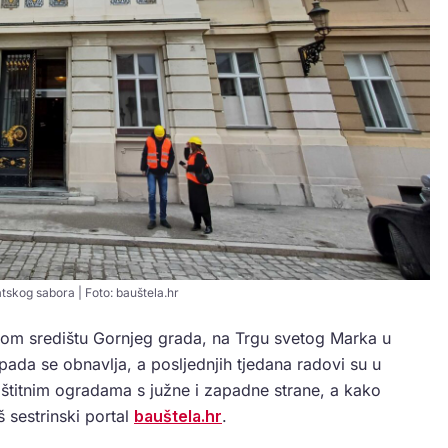
skog sabora | Foto: bauštela.hr
om središtu Gornjeg grada, na Trgu svetog Marka u
pada se obnavlja, a posljednjih tjedana radovi su u
štitnim ogradama s južne i zapadne strane, a kako
š sestrinski portal
bauštela.hr
.