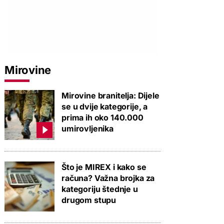
PROVJERITE PONUDU
PROVJERITE PONUDU
PROVJERIT
Mirovine
Mirovine branitelja: Dijele
se u dvije kategorije, a
prima ih oko 140.000
umirovljenika
Što je MIREX i kako se
računa? Važna brojka za
kategoriju štednje u
drugom stupu