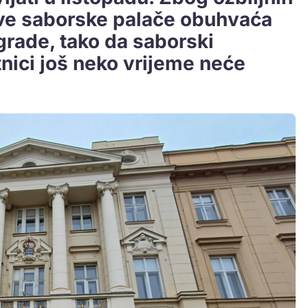
ove saborske palače obuhvaća
zgrade, tako da saborski
atnici još neko vrijeme neće