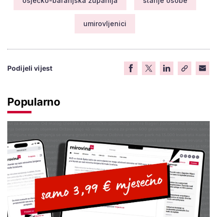
osječko-baranjska županija
starije osobe
umirovljenici
Podijeli vijest
Popularno