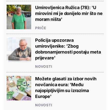
Umirovljenica Ružica (78): 'U
mirovini mi je donijelo mir što ne
moram ništa'
PRIČE
Policija upozorava
umirovljenike: 'Zbog
dobronamjernosti postaju meta
prijevare'
NOVOSTI
Možete glasati za izbor novih
novčanica eura: 'Među
najopipljivijim su izrazima
Europe'
NOVOSTI