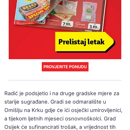
PROVJERITE PONUDU
Radić je podsjetio i na druge gradske mjere za
starije sugrađane. Gradi se odmaralište u
Omišlju na Krku gdje će ići osječki umirovljenici,
a tijekom ljetnih mjeseci osnovnoškolci. Grad
Osijek će sufinancirati trošak, a vrijednost tih