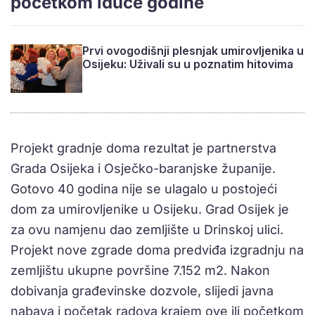
početkom iduće godine
Prvi ovogodišnji plesnjak umirovljenika u
Osijeku: Uživali su u poznatim hitovima
Projekt gradnje doma rezultat je partnerstva
Grada Osijeka i Osječko-baranjske županije.
Gotovo 40 godina nije se ulagalo u postojeći
dom za umirovljenike u Osijeku. Grad Osijek je
za ovu namjenu dao zemljište u Drinskoj ulici.
Projekt nove zgrade doma predviđa izgradnju na
zemljištu ukupne površine 7.152 m2. Nakon
dobivanja građevinske dozvole, slijedi javna
nabava i početak radova krajem ove ili početkom