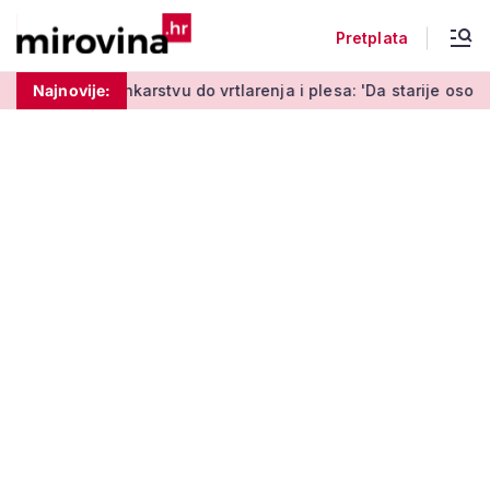
Pretplata
stvu do vrtlarenja i plesa: 'Da starije osobe ne ostavimo same
Najnovije: