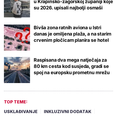
u Krapinsko-zagorskoj županiji koje
su 2026. upisali najbolji osmaši
Bivša zona ratnih aviona u Istri
danas je omiljena plaža, a na starim
crvenim pločicam planira se hotel
Raspisana dva mega natječaja za
80 km cesta kod susjeda, gradi se
spoj na europsku prometnu mrežu
TOP TEME:
USKLAĐIVANJE
INKLUZIVNI DODATAK