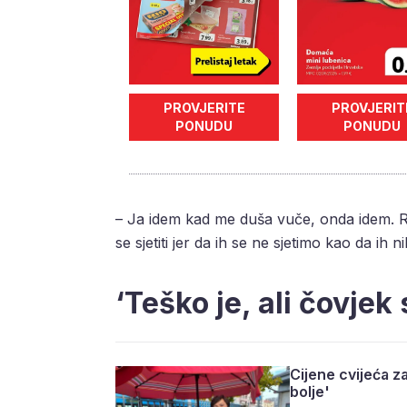
PROVJERITE
PROVJERIT
PONUDU
PONUDU
– Ja idem kad me duša vuče, onda idem. R
se sjetiti jer da ih se ne sjetimo kao da ih 
‘Teško je, ali čovjek
Cijene cvijeća z
bolje'