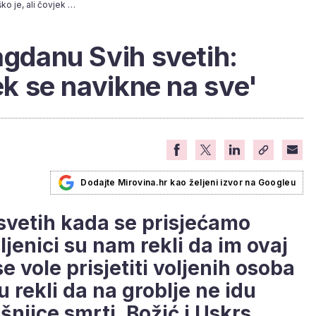
Umirovljenici o blagdanu Svih svetih: 'Teško je, ali čovjek se navikne na sve'
agdanu Svih svetih:
jek se navikne na sve'
Dodajte Mirovina.hr kao željeni izvor na Googleu
svetih kada se prisjećamo
ljenici su nam rekli da im ovaj
e vole prisjetiti voljenih osoba
u rekli da na groblje ne idu
njice smrti, Božić i Uskrs.