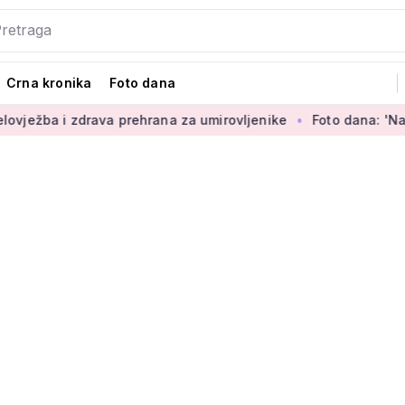
Crna kronika
Foto dana
rava prehrana za umirovljenike
Foto dana: 'Najljepši dio sva