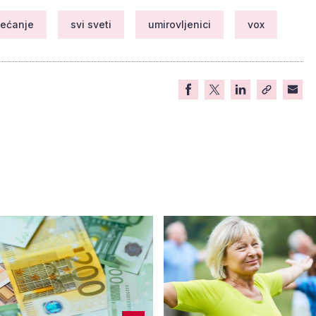
jećanje
svi sveti
umirovljenici
vox