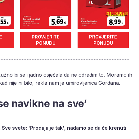
E
PROVJERITE
PROVJERITE
PONUDU
PONUDU
užno bi se i jadno osjećala da ne odradim to. Moramo ih
nikad nije ni bilo, rekla nam je umirovljenica Gordana.
 se navikne na sve’
a Sve svete: 'Prodaja je tak', nadamo se da će krenuti