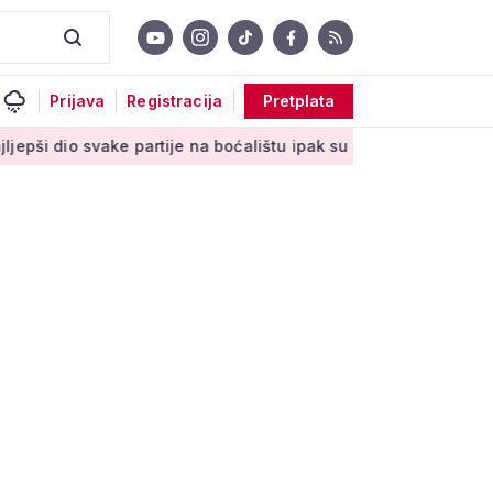
Prijava
Registracija
Pretplata
ke partije na boćalištu ipak su zajednički trenuci'
Male tajne