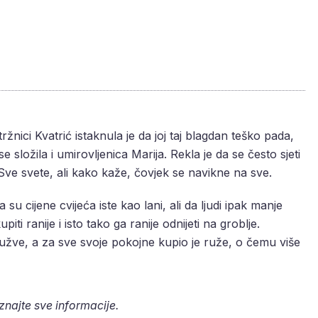
nici Kvatrić istaknula je da joj taj blagdan teško pada,
 se složila i umirovljenica Marija. Rekla je da se često sjeti
a Sve svete, ali kako kaže, čovjek se navikne na sve.
su cijene cvijeća iste kao lani, ali da ljudi ipak manje
ti ranije i isto tako ga ranije odnijeti na groblje.
gužve, a za sve svoje pokojne kupio je ruže, o čemu više
aznajte sve informacije.