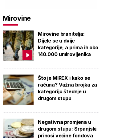
Mirovine
Mirovine branitelja:
Dijele se u dvije
kategorije, a prima ih oko
140.000 umirovljenika
Što je MIREX i kako se
računa? Važna brojka za
kategoriju štednje u
drugom stupu
Negativna promjena u
drugom stupu: Srpanjski
prinosi većine fondova