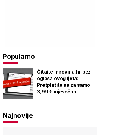
Popularno
Čitajte mirovina.hr bez
oglasa ovog ljeta:
Pretplatite se za samo
3,99 € mjesečno
Najnovije