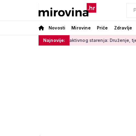
Novosti
Mirovine
Priče
Zdravlje
ge'
Radionice aktivnog starenja: Druženje, tjelovježba i zd
Najnovije: