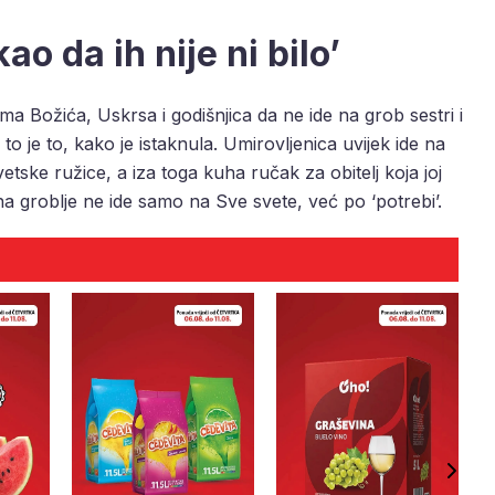
ao da ih nije ni bilo’
a Božića, Uskrsa i godišnjica da ne ide na grob sestri i
to je to, kako je istaknula. Umirovljenica uvijek ide na
vetske ružice, a iza toga kuha ručak za obitelj koja joj
na groblje ne ide samo na Sve svete, već po ‘potrebi’.