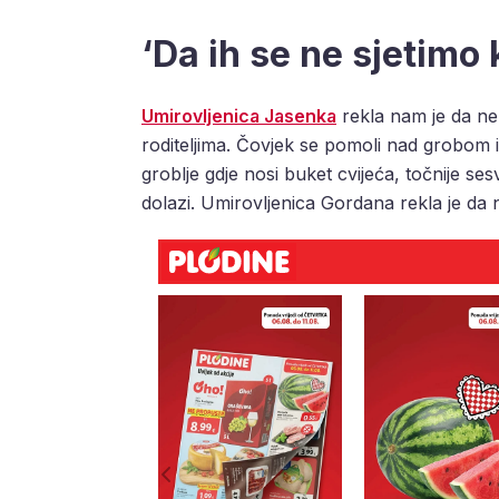
‘Da ih se ne sjetimo k
Umirovljenica Jasenka
rekla nam je da nem
roditeljima. Čovjek se pomoli nad grobom i 
groblje gdje nosi buket cvijeća, točnije ses
dolazi. Umirovljenica Gordana rekla je da 