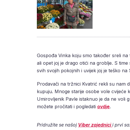
Gospođa Vinka koju smo također sreli na trž
ali opet joj je drago otići na groblje. S time
svih svojih pokojnih i uvijek joj je teško n
Prodavači na tržnici Kvatrić rekli su nam da 
kupuju. Mnoge starije osobe vole cvijeće kupi
Umirovljenik Pavle istaknuo je da ne voli 
možete pročitati i pogledati
ovdje
.
Pridružite se našoj
Viber zajednici
i prvi s