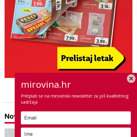
mirovina.hr
PROVJERITE PONUDU
Pretplati se na mirovinski newsletter za još kvalitetnog
sadržaja
Novosti