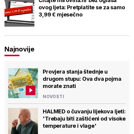
Čitajte mirovina.hr bez oglasa
ovog ljeta: Pretplatite se za samo
3,99 € mjesečno
Najnovije
Provjera stanja štednje u
drugom stupu: Ova dva pojma
morate znati
NOVOSTI
HALMED o čuvanju lijekova ljeti:
'Trebaju biti zaštićeni od visoke
temperature i vlage'