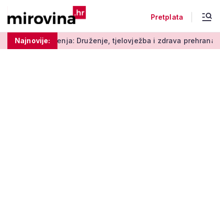
Pretplata
a: Druženje, tjelovježba i zdrava prehrana za umirovljenike
Najnovije: