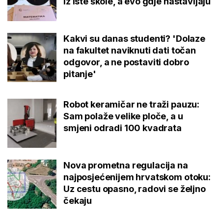
iz iste škole, a evo gdje nastavljaju
Kakvi su danas studenti? 'Dolaze
na fakultet naviknuti dati točan
odgovor, a ne postaviti dobro
pitanje'
Robot keramičar ne traži pauzu:
Sam polaže velike ploče, a u
smjeni odradi 100 kvadrata
Nova prometna regulacija na
najposjećenijem hrvatskom otoku:
Uz cestu opasno, radovi se željno
čekaju