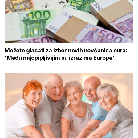
Možete glasati za izbor novih novčanica eura:
'Među najopipljivijim su izrazima Europe'