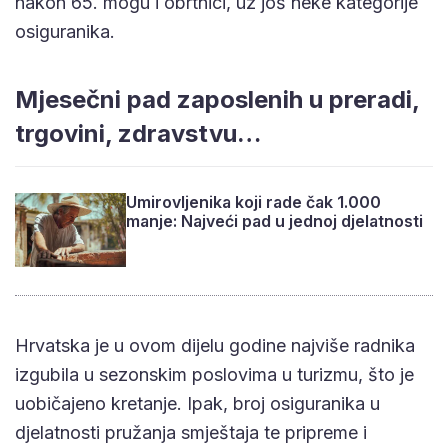
nakon 65. mogu i obrtnici, uz još neke kategorije
osiguranika.
Mjesečni pad zaposlenih u preradi,
trgovini, zdravstvu…
Umirovljenika koji rade čak 1.000
manje: Najveći pad u jednoj djelatnosti
Hrvatska je u ovom dijelu godine najviše radnika
izgubila u sezonskim poslovima u turizmu, što je
uobičajeno kretanje. Ipak, broj osiguranika u
djelatnosti pružanja smještaja te pripreme i