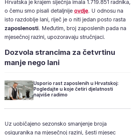
Hrvatska je krajem siječnja imala 1.719.851 radnika,
o čemu smo pisali detaljnije
ovdje
. U odnosu na
isto razdoblje lani, riječ je o niti jedan posto rasta
zaposlenosti
. Međutim, broj zaposlenih pada na
mjesečnoj razini, upozoravaju stručnjaci.
Dozvola strancima za četvrtinu
manje nego lani
Usporio rast zaposlenih u Hrvatskoj:
Pogledajte u koje četiri djelatnosti
najviše radimo
Uz uobičajeno sezonsko smanjenje broja
osiguranika na mjesečnoj razini, šesti mjesec