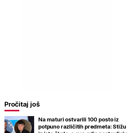
Pročitaj još
Na maturi ostvarili 100 posto iz
potpuno različitih predmeta: Stižu