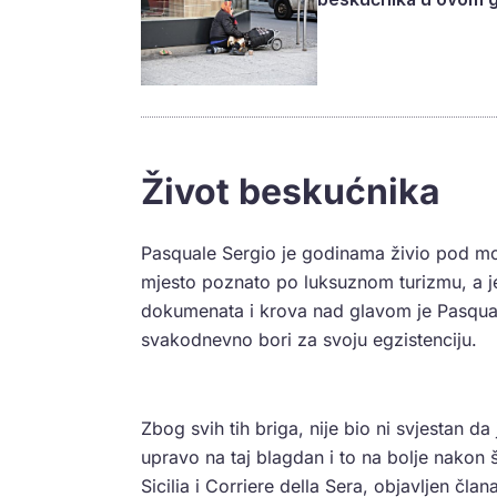
Život beskućnika
Pasquale Sergio je godinama živio pod mos
mjesto poznato po luksuznom turizmu, a je
dokumenata i krova nad glavom je Pasqual
svakodnevno bori za svoju egzistenciju.
Zbog svih tih briga, nije bio ni svjestan 
upravo na taj blagdan i to na bolje nakon š
Sicilia i Corriere della Sera, objavljen čl