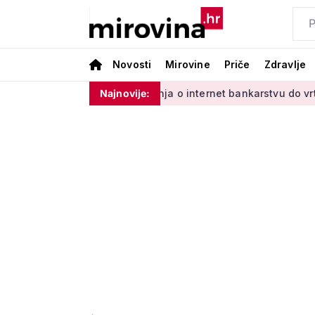
Novosti
Mirovine
Priče
Zdravlje
ladinim'
Od učenja o internet bankarstvu do vrtlarenja i pl
Najnovije: