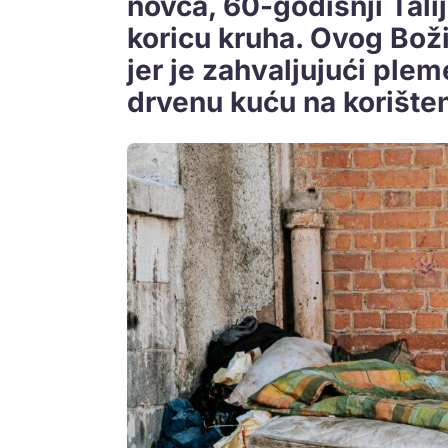
novca, 60-godišnji Tali
koricu kruha. Ovog Bož
jer je zahvaljujući pleme
drvenu kuću na korišten