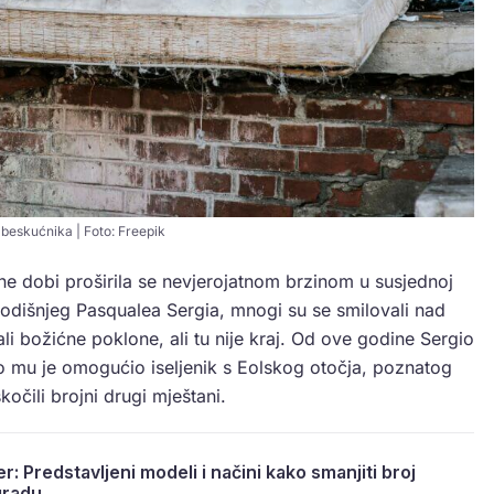
beskućnika | Foto: Freepik
ne dobi proširila se nevjerojatnom brzinom u susjednoj
odišnjeg Pasqualea Sergia, mnogi su se smilovali nad
i božićne poklone, ali tu nije kraj. Od ove godine Sergio
 mu je omogućio iseljenik s Eolskog otočja, poznatog
očili brojni drugi mještani.
r: Predstavljeni modeli i načini kako smanjiti broj
gradu