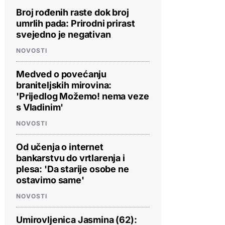
Broj rođenih raste dok broj
umrlih pada: Prirodni prirast
svejedno je negativan
NOVOSTI
Medved o povećanju
braniteljskih mirovina:
'Prijedlog Možemo! nema veze
s Vladinim'
NOVOSTI
Od učenja o internet
bankarstvu do vrtlarenja i
plesa: 'Da starije osobe ne
ostavimo same'
NOVOSTI
Umirovljenica Jasmina (62):