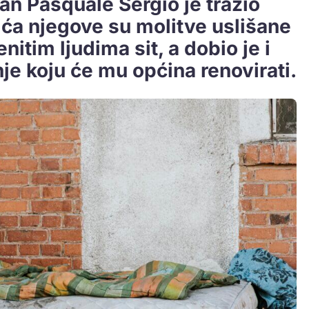
jan Pasquale Sergio je tražio
ića njegove su molitve uslišane
nitim ljudima sit, a dobio je i
je koju će mu općina renovirati.