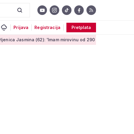
Prijava
Registracija
Pretplata
ina (62): 'Imam mirovinu od 290 eura, a dobijem i socijalnu po