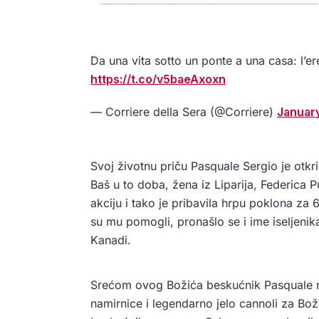
Da una vita sotto un ponte a una casa: l’e
https://t.co/v5baeAxoxn
— Corriere della Sera (@Corriere)
Januar
Svoj životnu priču Pasquale Sergio je otk
Baš u to doba, žena iz Liparija, Federica
akciju i tako je pribavila hrpu poklona za
su mu pomogli, pronašlo se i ime iseljenik
Kanadi.
Srećom ovog Božića beskućnik Pasquale ni
namirnice i legendarno jelo cannoli za Boži