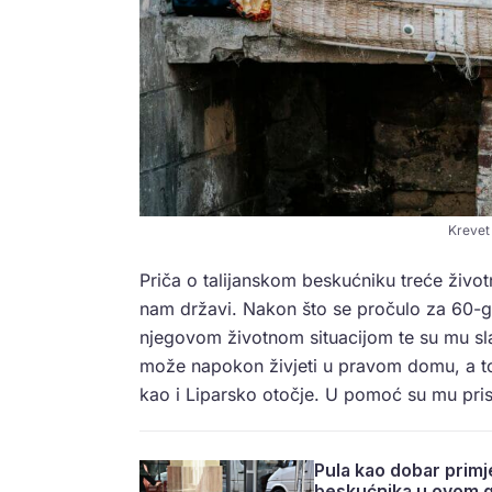
Krevet 
Priča o talijanskom beskućniku treće život
nam državi. Nakon što se pročulo za 60-g
njegovom životnom situacijom te su mu slal
može napokon živjeti u pravom domu, a to
kao i Liparsko otočje. U pomoć su mu prisk
Pula kao dobar primje
beskućnika u ovom 