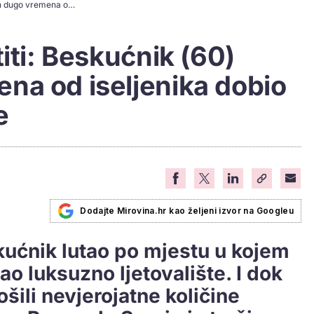
Božić koji će pamtiti: Beskućnik (60) nakon dugo vremena od iseljenika dobio kuću na korištenje
iti: Beskućnik (60)
na od iseljenika dobio
e
Dodajte Mirovina.hr kao željeni izvor na Googleu
ućnik lutao po mjestu u kojem
kao luksuzno ljetovalište. I dok
rošili nevjerojatne količine