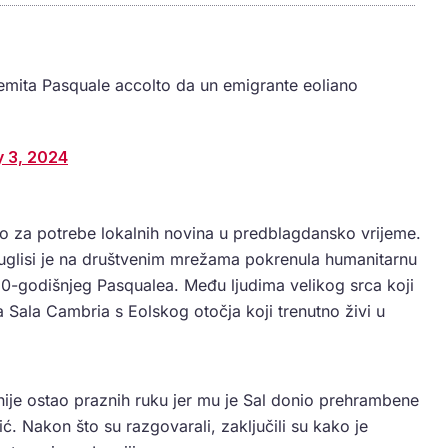
remita Pasquale accolto da un emigrante eoliano
y 3, 2024
rio za potrebe lokalnih novina u predblagdansko vrijeme.
 Puglisi je na društvenim mrežama pokrenula humanitarnu
 60-godišnjeg Pasqualea. Među ljudima velikog srca koji
a Sala Cambria s Eolskog otočja koji trenutno živi u
je ostao praznih ruku jer mu je Sal donio prehrambene
ć. Nakon što su razgovarali, zaključili su kako je