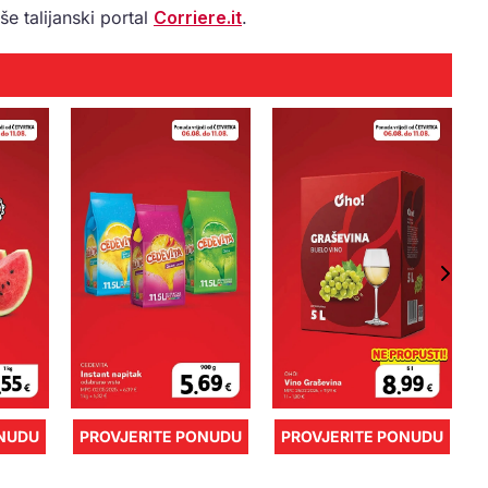
e talijanski portal
Corriere.it
.
ONUDU
PROVJERITE PONUDU
PROVJERITE PONUDU