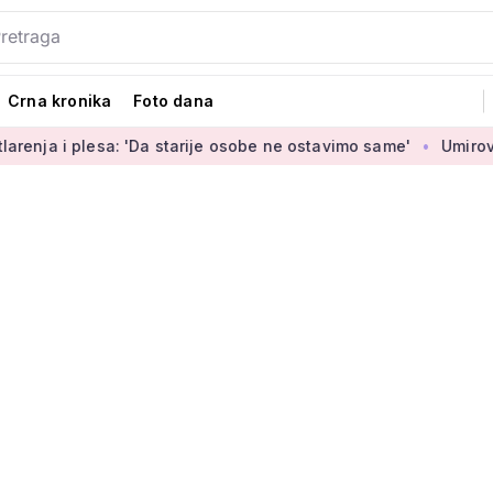
Crna kronika
Foto dana
esa: 'Da starije osobe ne ostavimo same'
Umirovljenica Jasm