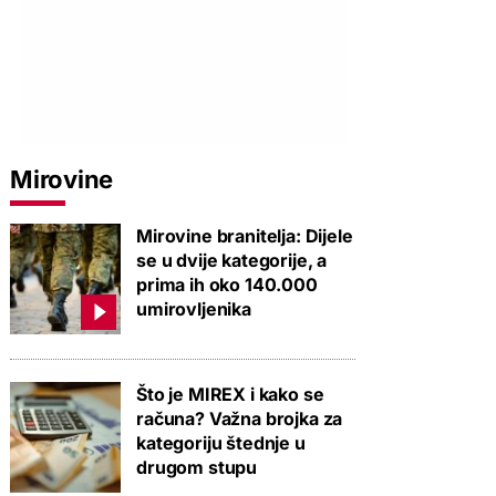
Mirovine
Mirovine branitelja: Dijele
se u dvije kategorije, a
prima ih oko 140.000
umirovljenika
Što je MIREX i kako se
računa? Važna brojka za
kategoriju štednje u
drugom stupu