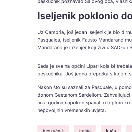
beskućnik poznavao Salovog oca, vlasnika
Iseljenik poklonio 
Uz Cambria, još jedan iseljenik je bio di
Pasqualea, iseljenik Fausto Mandarano mu j
Mandarano je inženjer koji živi u SAD-u i Š
Sada je sve na općini Lipari koja bi treb
beskućnika. Još jedna prepreka s kojom se
Nakon što su saznali za Pasquale, u pomoć
donom Gaetanom Sardellom. Zahvaljujući 
niza godina napokon spavati u toplom kre
nepovoljnih vremenskih uvjeta.
beskućnik
italija
kuća