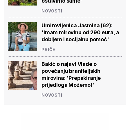
ostavimo same'
NOVOSTI
Umirovljenica Jasmina (62):
'Imam mirovinu od 290 eura, a
dobijem i socijalnu pomoć'
PRIČE
Bakić o najavi Vlade o
povećanju braniteljskih
mirovina: 'Prepakiranje
prijedloga Možemo!'
NOVOSTI