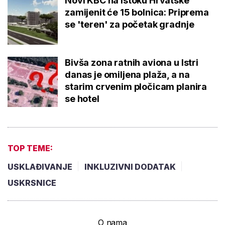
Novi KBC na istoku Hrvatske
zamijenit će 15 bolnica: Priprema
se 'teren' za početak gradnje
Bivša zona ratnih aviona u Istri
danas je omiljena plaža, a na
starim crvenim pločicam planira
se hotel
TOP TEME:
USKLAĐIVANJE
INKLUZIVNI DODATAK
USKRSNICE
O nama