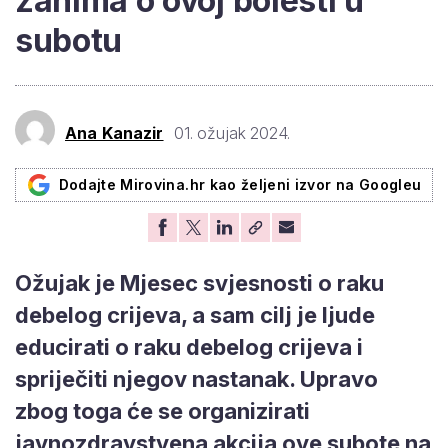
zanima o ovoj bolesti u
subotu
Ana Kanazir
01. ožujak 2024.
Dodajte Mirovina.hr kao željeni izvor na Googleu
Ožujak je Mjesec svjesnosti o raku
debelog crijeva, a sam cilj je ljude
educirati o raku debelog crijeva i
spriječiti njegov nastanak. Upravo
zbog toga će se organizirati
javnozdravstvena akcija ove subote na