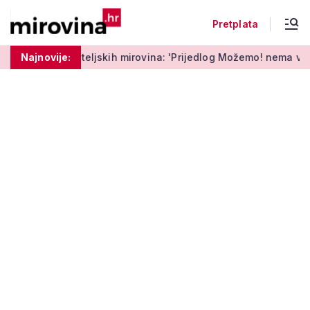
Pretplata
jskih mirovina: 'Prijedlog Možemo! nema veze s Vladinim'
Najnovije: