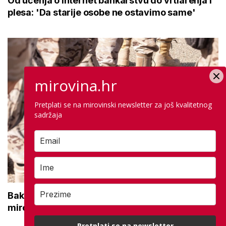
Od učenja o internet bankarstvu do vrtlarenja i
plesa: 'Da starije osobe ne ostavimo same'
mirovina.hr
Pretplati se na mirovinski newsletter za još kvalitetnog
sadržaja
Bakić o najavi Vlade o povećanju braniteljskih
mirovina: 'Prepakiranje prijedloga Možemo!'
Pretplati se na newsletter