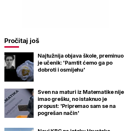
Pročitaj još
Najtužnija objava škole, preminuo
je učenik: 'Pamtit ćemo ga po
dobroti i osmijehu'
Sven na maturi iz Matematike nije
imao grešku, no istaknuo je
propust: 'Pripremao sam se na
pogrešan način'