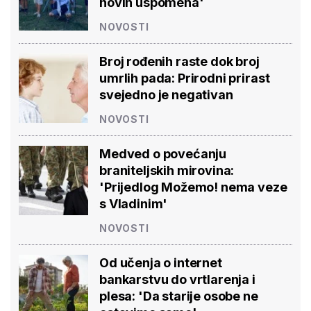
novih uspomena'
NOVOSTI
Broj rođenih raste dok broj
umrlih pada: Prirodni prirast
svejedno je negativan
NOVOSTI
Medved o povećanju
braniteljskih mirovina:
'Prijedlog Možemo! nema veze
s Vladinim'
NOVOSTI
Od učenja o internet
bankarstvu do vrtlarenja i
plesa: 'Da starije osobe ne