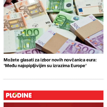
Možete glasati za izbor novih novčanica eura:
'Među najopipljivijim su izrazima Europe'