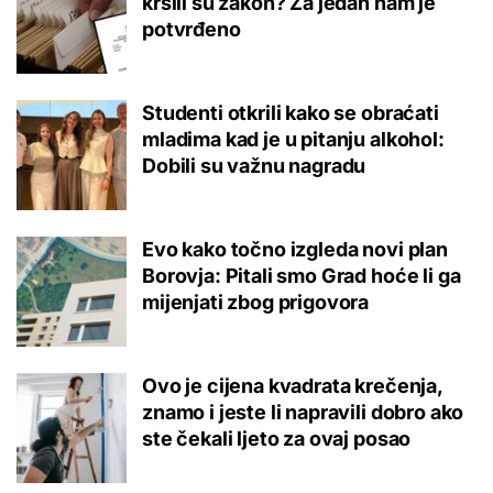
kršili su zakon? Za jedan nam je
potvrđeno
Studenti otkrili kako se obraćati
mladima kad je u pitanju alkohol:
Dobili su važnu nagradu
Evo kako točno izgleda novi plan
Borovja: Pitali smo Grad hoće li ga
mijenjati zbog prigovora
Ovo je cijena kvadrata krečenja,
znamo i jeste li napravili dobro ako
ste čekali ljeto za ovaj posao