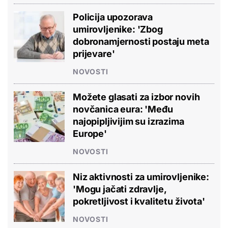
Policija upozorava
umirovljenike: 'Zbog
dobronamjernosti postaju meta
prijevare'
NOVOSTI
Možete glasati za izbor novih
novčanica eura: 'Među
najopipljivijim su izrazima
Europe'
NOVOSTI
Niz aktivnosti za umirovljenike:
'Mogu jačati zdravlje,
pokretljivost i kvalitetu života'
NOVOSTI