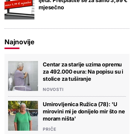
ljeta: Pretplatite se za samo 3,99 €
mjesečno
Najnovije
Centar za starije uzima opremu
za 492.000 eura: Na popisu su i
stolice za tuširanje
NOVOSTI
Umirovljenica Ružica (78): 'U
mirovini mi je donijelo mir što ne
moram ništa'
PRIČE