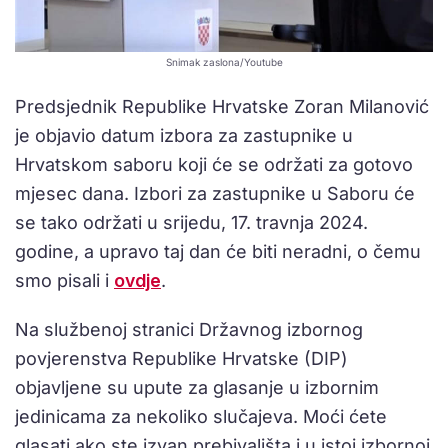
Snimak zaslona/Youtube
Predsjednik Republike Hrvatske Zoran Milanović
je objavio datum izbora za zastupnike u
Hrvatskom saboru koji će se održati za gotovo
mjesec dana. Izbori za zastupnike u Saboru će
se tako održati u srijedu, 17. travnja 2024.
godine, a upravo taj dan će biti neradni, o čemu
smo pisali i
ovdje
.
Na službenoj stranici Državnog izbornog
povjerenstva Republike Hrvatske (DIP)
objavljene su upute za glasanje u izbornim
jedinicama za nekoliko slučajeva. Moći ćete
glasati ako ste izvan prebivališta i u istoj izbornoj