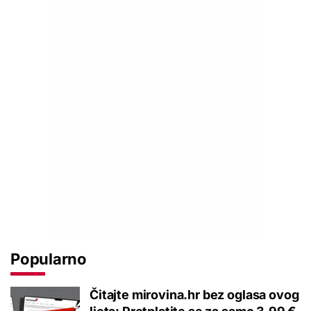
Popularno
Čitajte mirovina.hr bez oglasa ovog