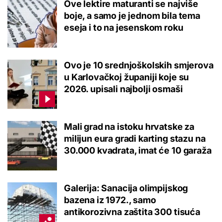
Ove lektire maturanti se najviše
boje, a samo je jednom bila tema
eseja i to na jesenskom roku
Ovo je 10 srednjoškolskih smjerova
u Karlovačkoj županiji koje su
2026. upisali najbolji osmaši
Mali grad na istoku hrvatske za
milijun eura gradi karting stazu na
30.000 kvadrata, imat će 10 garaža
Galerija: Sanacija olimpijskog
bazena iz 1972., samo
antikorozivna zaštita 300 tisuća