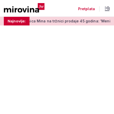
Pretplata
ica Mina na tržnici prodaje 45 godina: 'Meni je ovo zabava i ter
Najnovije: