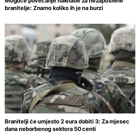
Moguće povećanje naknade za nezaposlene
branitelje: Znamo koliko ih je na burzi
Branitelji će umjesto 2 eura dobiti 3: Za mjesec
dana neborbenog sektora 50 centi