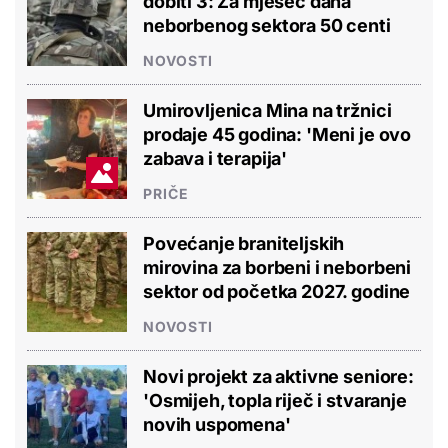
dobiti 3: Za mjesec dana
neborbenog sektora 50 centi
NOVOSTI
Umirovljenica Mina na tržnici
prodaje 45 godina: 'Meni je ovo
zabava i terapija'
PRIČE
Povećanje braniteljskih
mirovina za borbeni i neborbeni
sektor od početka 2027. godine
NOVOSTI
Novi projekt za aktivne seniore:
'Osmijeh, topla riječ i stvaranje
novih uspomena'