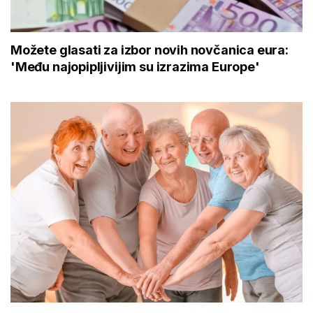
Možete glasati za izbor novih novčanica eura:
'Među najopipljivijim su izrazima Europe'