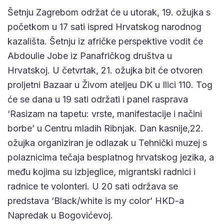
Šetnju Zagrebom održat će u utorak, 19. ožujka s
početkom u 17 sati ispred Hrvatskog narodnog
kazališta. Šetnju iz afričke perspektive vodit će
Abdoulie Jobe iz Panafričkog društva u
Hrvatskoj. U četvrtak, 21. ožujka bit će otvoren
proljetni Bazaar u Živom ateljeu DK u Ilici 110. Tog
će se dana u 19 sati održati i panel rasprava
‘Rasizam na tapetu: vrste, manifestacije i načini
borbe’ u Centru mladih Ribnjak. Dan kasnije,22.
ožujka organiziran je odlazak u Tehnički muzej s
polaznicima tečaja besplatnog hrvatskog jezika, a
među kojima su izbjeglice, migrantski radnici i
radnice te volonteri. U 20 sati održava se
predstava ‘Black/white is my color’ HKD-a
Napredak u Bogovićevoj.