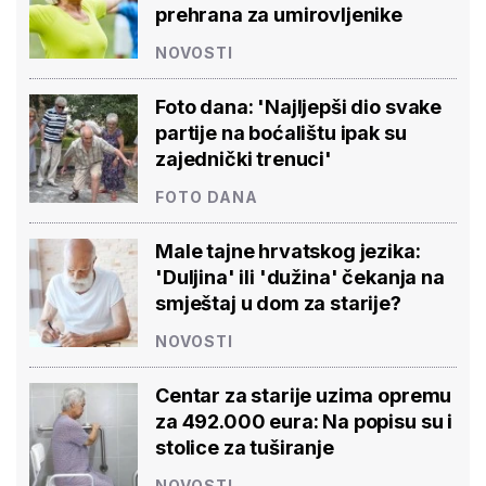
prehrana za umirovljenike
NOVOSTI
Foto dana: 'Najljepši dio svake
partije na boćalištu ipak su
zajednički trenuci'
FOTO DANA
Male tajne hrvatskog jezika:
'Duljina' ili 'dužina' čekanja na
smještaj u dom za starije?
NOVOSTI
Centar za starije uzima opremu
za 492.000 eura: Na popisu su i
stolice za tuširanje
NOVOSTI