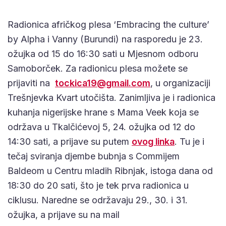
Radionica afričkog plesa ‘Embracing the culture’
by Alpha i Vanny (Burundi) na rasporedu je 23.
ožujka od 15 do 16:30 sati u Mjesnom odboru
Samoborček. Za radionicu plesa možete se
prijaviti na
tockica19@gmail.com
, u organizaciji
Trešnjevka Kvart utočišta. Zanimljiva je i radionica
kuhanja nigerijske hrane s Mama Veek koja se
održava u Tkalčićevoj 5, 24. ožujka od 12 do
14:30 sati, a prijave su putem
ovog linka
. Tu je i
tečaj sviranja djembe bubnja s Commijem
Baldeom u Centru mladih Ribnjak, istoga dana od
18:30 do 20 sati, što je tek prva radionica u
ciklusu. Naredne se održavaju 29., 30. i 31.
ožujka, a prijave su na mail