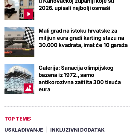
u Karlovačkoj županiji koje su
2026. upisali najbolji osmaši
Mali grad na istoku hrvatske za
milijun eura gradi karting stazu na
30.000 kvadrata, imat će 10 garaža
Galerija: Sanacija olimpijskog
bazena iz 1972., samo
antikorozivna zaštita 300 tisuća
eura
TOP TEME:
USKLAĐIVANJE
INKLUZIVNI DODATAK