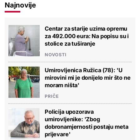
Najnovije
Centar za starije uzima opremu
za 492.000 eura: Na popisu su i
stolice za tuširanje
NOVOSTI
Umirovljenica Ružica (78): 'U
mirovini mi je donijelo mir što ne
moram ništa'
PRIČE
Policija upozorava
umirovljenike: 'Zbog
dobronamjernosti postaju meta
prijevare'