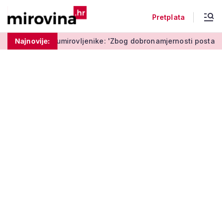
Pretplata
mirovljenike: 'Zbog dobronamjernosti postaju meta prijevare'
Najnovije: