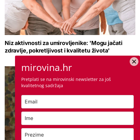
Niz aktivnosti za umirovljenike: 'Mogu jačati
zdravlje, pokretljivost i kvalitetu života'
mirovina.hr
Pretplati se na mirovinski newsletter za još
kvalitetnog sadržaja