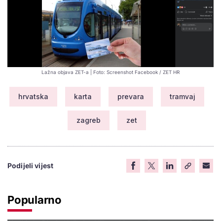
Lažna objava ZET-a | Foto: Screenshot Facebook / ZET HR
hrvatska
karta
prevara
tramvaj
zagreb
zet
Podijeli vijest
Popularno