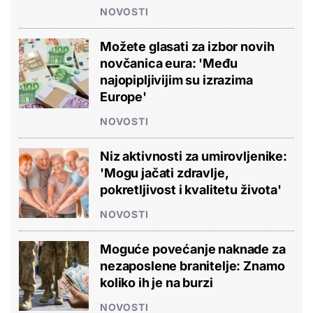
NOVOSTI
Možete glasati za izbor novih
novčanica eura: 'Među
najopipljivijim su izrazima
Europe'
NOVOSTI
Niz aktivnosti za umirovljenike:
'Mogu jačati zdravlje,
pokretljivost i kvalitetu života'
NOVOSTI
Moguće povećanje naknade za
nezaposlene branitelje: Znamo
koliko ih je na burzi
NOVOSTI