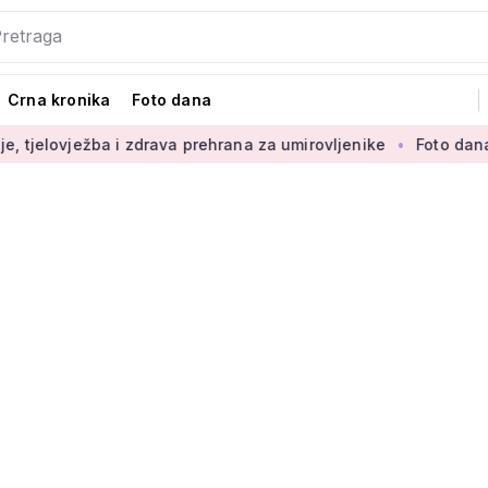
Crna kronika
Foto dana
a i zdrava prehrana za umirovljenike
Foto dana: 'Najljepši d