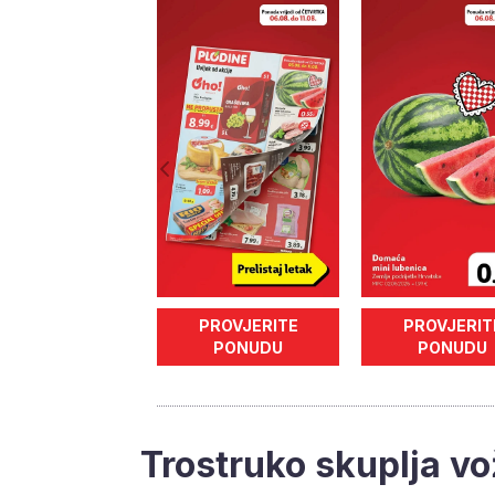
PROVJERITE
PROVJERIT
PONUDU
PONUDU
Trostruko skuplja vo