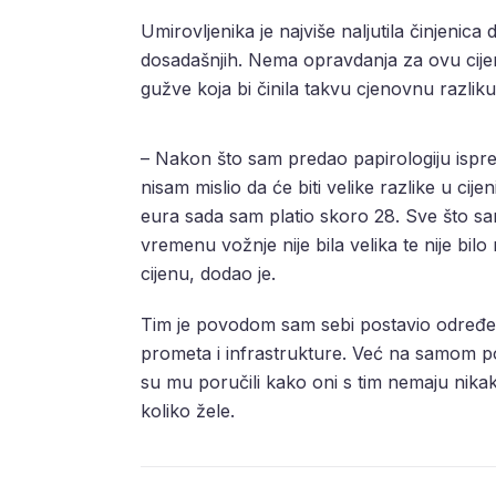
Umirovljenika je najviše naljutila činjenica
dosadašnjih. Nema opravdanja za ovu cijenu
gužve koja bi činila takvu cjenovnu razliku
– Nakon što sam predao papirologiju ispred
nisam mislio da će biti velike razlike u ci
eura sada sam platio skoro 28. Sve što sa
vremenu vožnje nije bila velika te nije bilo
cijenu, dodao je.
Tim je povodom sam sebi postavio određen
prometa i infrastrukture. Već na samom p
su mu poručili kako oni s tim nemaju nikak
koliko žele.