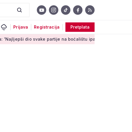
Prijava
Registracija
Pretplata
io svake partije na boćalištu ipak su zajednički trenuci'
Mal