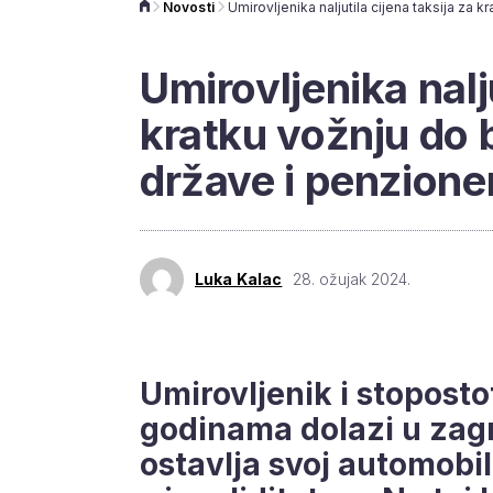
Novosti
Umirovljenika nalju
kratku vožnju do b
države i penzione
Luka Kalac
28. ožujak 2024.
Umirovljenik i stoposto
godinama dolazi u zag
ostavlja svoj automobi