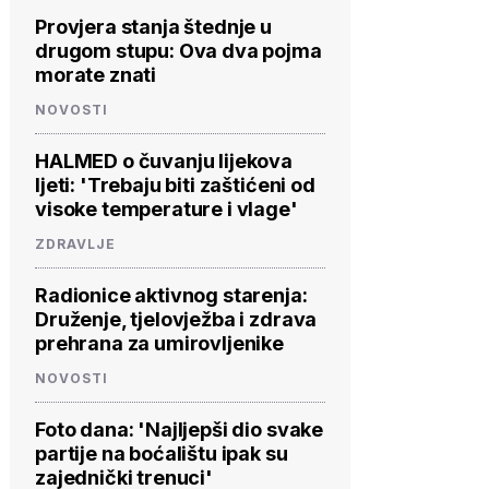
Provjera stanja štednje u
drugom stupu: Ova dva pojma
morate znati
NOVOSTI
HALMED o čuvanju lijekova
ljeti: 'Trebaju biti zaštićeni od
visoke temperature i vlage'
ZDRAVLJE
Radionice aktivnog starenja:
Druženje, tjelovježba i zdrava
prehrana za umirovljenike
NOVOSTI
Foto dana: 'Najljepši dio svake
partije na boćalištu ipak su
zajednički trenuci'