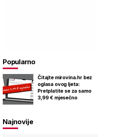
Popularno
Čitajte mirovina.hr bez
oglasa ovog ljeta:
Pretplatite se za samo
3,99 € mjesečno
Najnovije