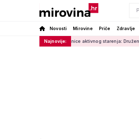
Novosti
Mirovine
Priče
Zdravlje
e i vlage'
Radionice aktivnog starenja: Druženje, tjelovježb
Najnovije: