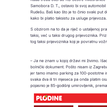
Samobora D. T., ostavio bi svoj automobil
Rudešu. Baš kao što je to činio svaki put d
kako bi platio taksistu za usluge prijevoza.
S obzirom na to da je riječ o ustaljenoj p
taksi, već u taksi drugog prijevoznika. Pri
tog taksi prijevoznika koji je povratnu vož
– Ja ne znam u kojoj državi mi živimo. Iš
bolnički dokument. Pošto nisam iz Zagreb
jer tamo imamo parking za 100-postotne i
svaka dva ili tri mjeseca pa onda platim o
pojasnio je 85-godišnji umirovljenik, prem