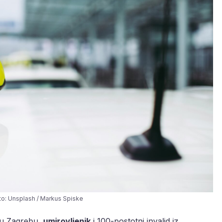
oto: Unsplash / Markus Spiske
e u Zagrebu,
umirovljenik
i 100-postotni invalid iz