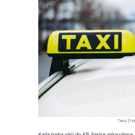
Taksi | F
Kada treba otići do KB Sestre milosrdnic