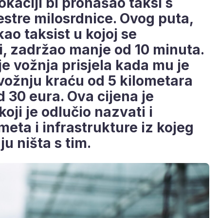
lokaciji bi pronašao taksi s
estre milosrdnice. Ovog puta,
ao taksist u kojoj se
di, zadržao manje od 10 minuta.
je vožnja prisjela kada mu je
 vožnju kraću od 5 kilometara
d 30 eura. Ova cijena je
oji je odlučio nazvati i
eta i infrastrukture iz kojeg
u ništa s tim.