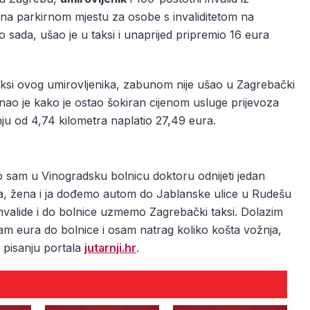
 na parkirnom mjestu za osobe s invaliditetom na
o sada, ušao je u taksi i unaprijed pripremio 16 eura
raksi ovog umirovljenika, zabunom nije ušao u Zagrebački
znao je kako je ostao šokiran cijenom usluge prijevoza
nju od 4,74 kilometra naplatio 27,49 eura.
ao sam u Vinogradsku bolnicu doktoru odnijeti jedan
a, žena i ja dođemo autom do Jablanske ulice u Rudešu
nvalide i do bolnice uzmemo Zagrebački taksi. Dolazim
sam eura do bolnice i osam natrag koliko košta vožnja,
a pisanju portala
jutarnji.hr
.