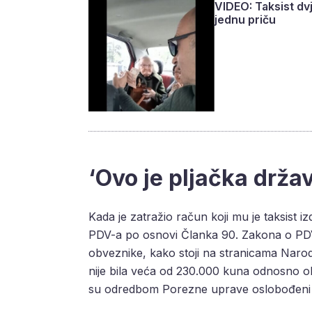
VIDEO: Taksist dvj
jednu priču
‘Ovo je pljačka drža
Kada je zatražio račun koji mu je taksist i
PDV-a po osnovi Članka 90. Zakona o PDV
obveznike, kako stoji na stranicama Naro
nije bila veća od 230.000 kuna odnosno oko
su odredbom Porezne uprave oslobođeni 