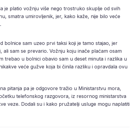
 da je platio vožnju više nego trostruko skuplje od svih
, smatra umirovljenik, jer, kako kaže, nije bilo veće
.
 bolnice sam uzeo prvi taksi koji je tamo stajao, jer
jeni, ali sam se prevario. Vožnju koju inače plaćam osam
m trebao u bolnici obavio sam u deset minuta i razlika u
 nikakve veće gužve koja bi činila razliku i opravdala ovu
a pitanja pa je odgovore tražio u Ministarstvu mora,
očetku telefonskog razgovora, iz resornog ministarstva
ve veze. Dodali su i kako pružatelji usluge mogu naplatiti