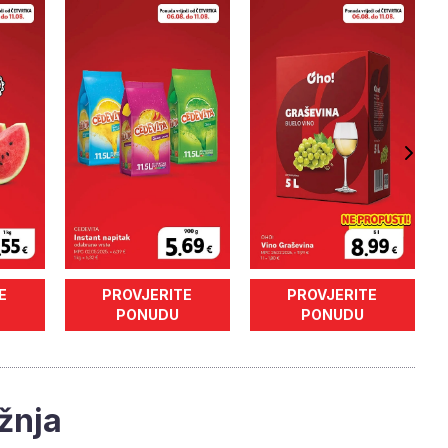
E
PROVJERITE
PROVJERITE
PONUDU
PONUDU
žnja