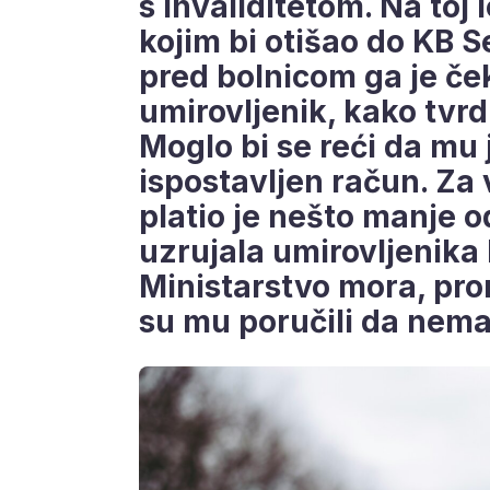
s invaliditetom. Na toj 
kojim bi otišao do KB S
pred bolnicom ga je ček
umirovljenik, kako tvr
Moglo bi se reći da mu 
ispostavljen račun. Za
platio je nešto manje o
uzrujala umirovljenika k
Ministarstvo mora, prom
su mu poručili da nemaj