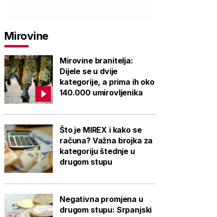
Mirovine
Mirovine branitelja:
Dijele se u dvije
kategorije, a prima ih oko
140.000 umirovljenika
Što je MIREX i kako se
računa? Važna brojka za
kategoriju štednje u
drugom stupu
Negativna promjena u
drugom stupu: Srpanjski