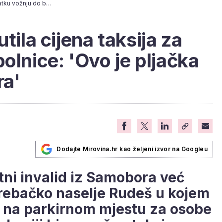
Umirovljenika naljutila cijena taksija za kratku vožnju do bolnice: 'Ovo je pljačka države i penzionera'
tila cijena taksija za
olnice: 'Ovo je pljačka
ra'
Dodajte Mirovina.hr kao željeni izvor na Googleu
tni invalid iz Samobora već
rebačko naselje Rudeš u kojem
l na parkirnom mjestu za osobe