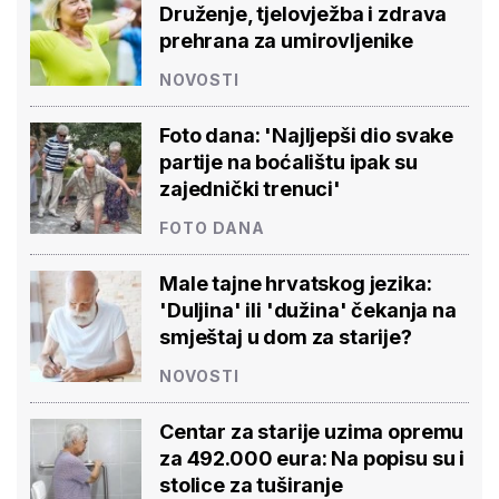
Druženje, tjelovježba i zdrava
prehrana za umirovljenike
NOVOSTI
Foto dana: 'Najljepši dio svake
partije na boćalištu ipak su
zajednički trenuci'
FOTO DANA
Male tajne hrvatskog jezika:
'Duljina' ili 'dužina' čekanja na
smještaj u dom za starije?
NOVOSTI
Centar za starije uzima opremu
za 492.000 eura: Na popisu su i
stolice za tuširanje