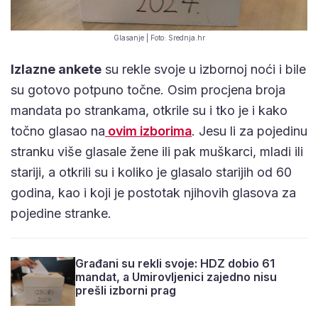
Glasanje | Foto: Srednja.hr
Izlazne ankete
su rekle svoje u izbornoj noći i bile
su gotovo potpuno točne. Osim procjena broja
mandata po strankama, otkrile su i tko je i kako
točno glasao na
ovim izborima
. Jesu li za pojedinu
stranku više glasale žene ili pak muškarci, mladi ili
stariji, a otkrili su i koliko je glasalo starijih od 60
godina, kao i koji je postotak njihovih glasova za
pojedine stranke.
Građani su rekli svoje: HDZ dobio 61
mandat, a Umirovljenici zajedno nisu
prešli izborni prag