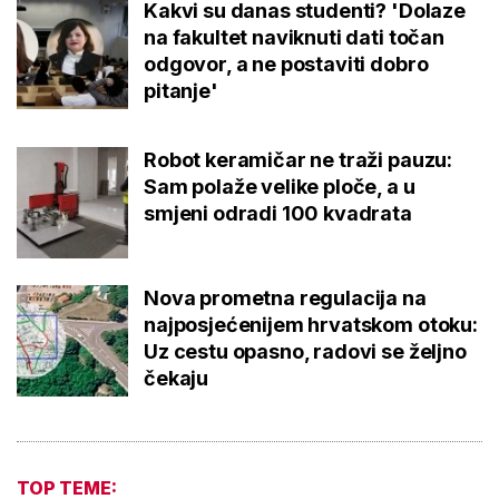
Kakvi su danas studenti? 'Dolaze
na fakultet naviknuti dati točan
odgovor, a ne postaviti dobro
pitanje'
Robot keramičar ne traži pauzu:
Sam polaže velike ploče, a u
smjeni odradi 100 kvadrata
Nova prometna regulacija na
najposjećenijem hrvatskom otoku:
Uz cestu opasno, radovi se željno
čekaju
TOP TEME: