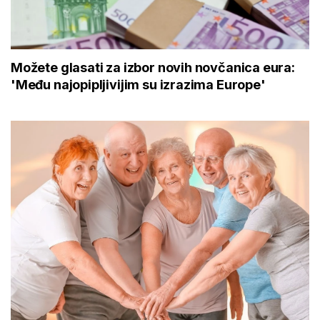
Možete glasati za izbor novih novčanica eura:
'Među najopipljivijim su izrazima Europe'