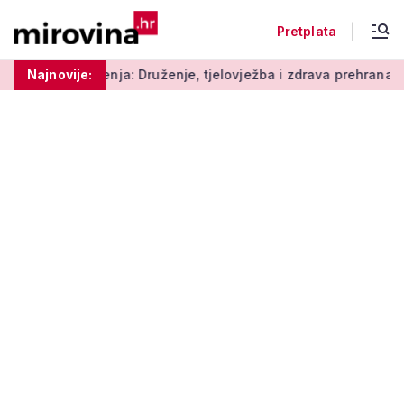
Pretplata
: Druženje, tjelovježba i zdrava prehrana za umirovljenike
Najnovije: