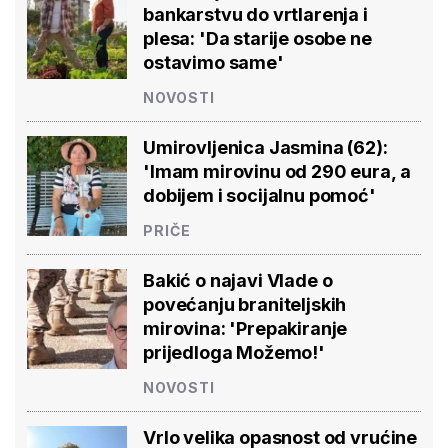
bankarstvu do vrtlarenja i
plesa: 'Da starije osobe ne
ostavimo same'
NOVOSTI
Umirovljenica Jasmina (62):
'Imam mirovinu od 290 eura, a
dobijem i socijalnu pomoć'
PRIČE
Bakić o najavi Vlade o
povećanju braniteljskih
mirovina: 'Prepakiranje
prijedloga Možemo!'
NOVOSTI
Vrlo velika opasnost od vrućine