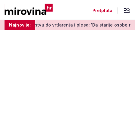
Pretplata
do vrtlarenja i plesa: 'Da starije osobe ne ostavimo same'
Najnovije: