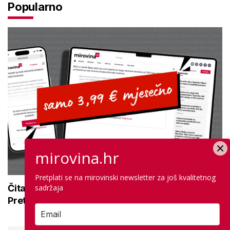
Popularno
mirovina.hr
Pretplati se na mirovinski newsletter za još kvalitetnog
Čitajte mirovina.hr bez oglasa ovog ljeta:
sadržaja
Pretplatite se za samo 3,99 € mjesečno