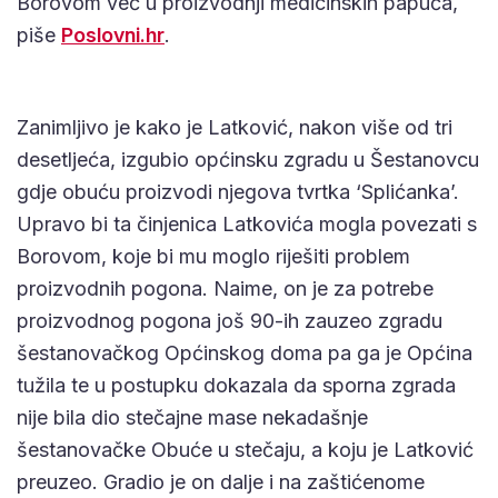
Borovom već u proizvodnji medicinskih papuča,
piše
Poslovni.hr
.
Zanimljivo je kako je Latković, nakon više od tri
desetljeća, izgubio općinsku zgradu u Šestanovcu
gdje obuću proizvodi njegova tvrtka ‘Splićanka’.
Upravo bi ta činjenica Latkovića mogla povezati s
Borovom, koje bi mu moglo riješiti problem
proizvodnih pogona. Naime, on je za potrebe
proizvodnog pogona još 90-ih zauzeo zgradu
šestanovačkog Općinskog doma pa ga je Općina
tužila te u postupku dokazala da sporna zgrada
nije bila dio stečajne mase nekadašnje
šestanovačke Obuće u stečaju, a koju je Latković
preuzeo. Gradio je on dalje i na zaštićenome