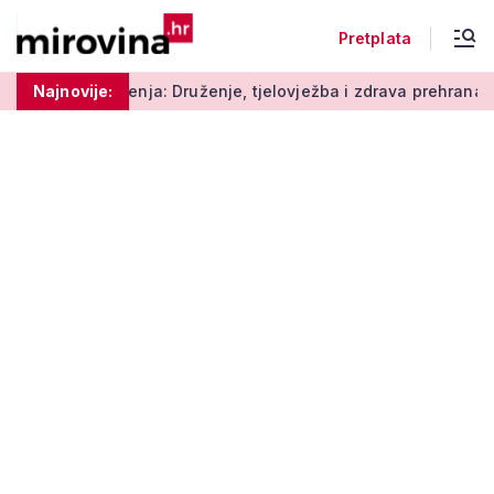
Pretplata
ja: Druženje, tjelovježba i zdrava prehrana za umirovljenike
Najnovije: