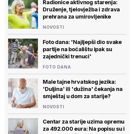
Radionice aktivnog starenja:
Druženje, tjelovježba i zdrava
prehrana za umirovljenike
NOVOSTI
Foto dana: 'Najljepši dio svake
partije na boćalištu ipak su
zajednički trenuci'
FOTO DANA
Male tajne hrvatskog jezika:
'Duljina' ili 'dužina' čekanja na
smještaj u dom za starije?
NOVOSTI
Centar za starije uzima opremu
za 492.000 eura: Na popisu su i