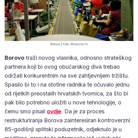
Borovo | Foto: Mirovina.hr
Borovo
traži novog vlasnika, odnosno strateškog
partnera koji bi ovog obućarskog diva trebao
održati konkurentnim na sve zahtjevnijem tržištu.
Spasilo bi to i na stotine radnika te očuvalo jednu
od rijetkih preostalih hrvatskih tvornica, za što bi
pak bilo potrebno uložiti u nove tehnologije, o
čemu smo pisali
ovdje
. Da je za proces
restrukturiranja Borova zainteresiran kontroverzni
85-godišnji splitski poduzetnik, odjeknulo je u