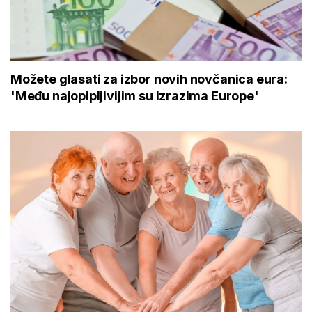
Možete glasati za izbor novih novčanica eura:
'Među najopipljivijim su izrazima Europe'