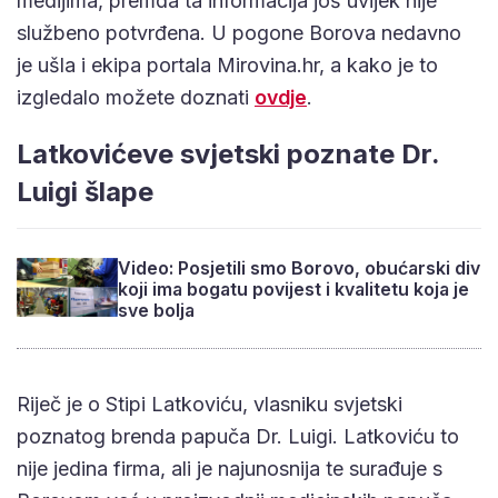
medijima, premda ta informacija još uvijek nije
službeno potvrđena. U pogone Borova nedavno
je ušla i ekipa portala Mirovina.hr, a kako je to
izgledalo možete doznati
ovdje
.
Latkovićeve svjetski poznate Dr.
Luigi šlape
Video: Posjetili smo Borovo, obućarski div
koji ima bogatu povijest i kvalitetu koja je
sve bolja
Riječ je o Stipi Latkoviću, vlasniku svjetski
poznatog brenda papuča Dr. Luigi. Latkoviću to
nije jedina firma, ali je najunosnija te surađuje s