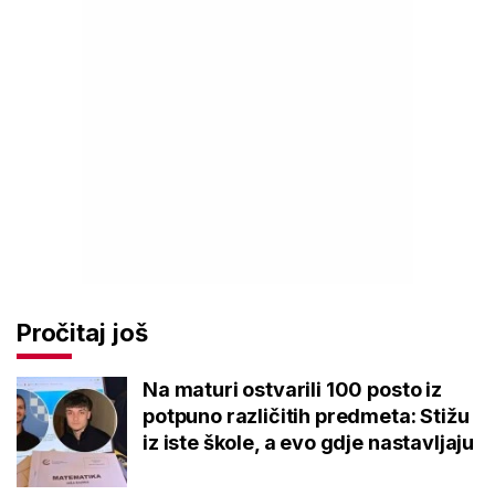
Pročitaj još
Na maturi ostvarili 100 posto iz
potpuno različitih predmeta: Stižu
iz iste škole, a evo gdje nastavljaju