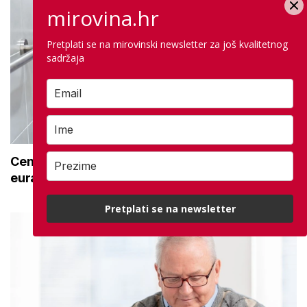
mirovina.hr
Pretplati se na mirovinski newsletter za još kvalitetnog
sadržaja
Centar za starije uzima opremu za 492.000
eura: Na popisu su i stolice za tuširanje
Pretplati se na newsletter