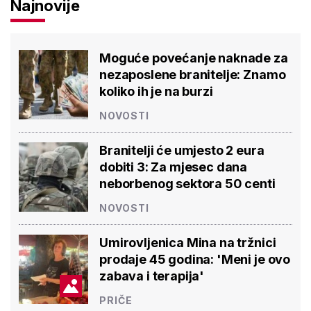
Najnovije
Moguće povećanje naknade za
nezaposlene branitelje: Znamo
koliko ih je na burzi
NOVOSTI
Branitelji će umjesto 2 eura
dobiti 3: Za mjesec dana
neborbenog sektora 50 centi
NOVOSTI
Umirovljenica Mina na tržnici
prodaje 45 godina: 'Meni je ovo
zabava i terapija'
PRIČE