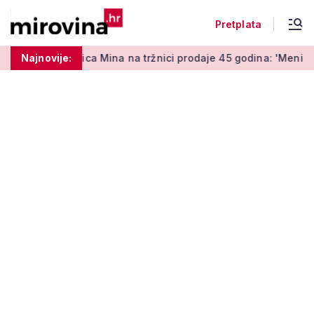
Pretplata
enica Mina na tržnici prodaje 45 godina: 'Meni je ovo zabava i 
Najnovije: