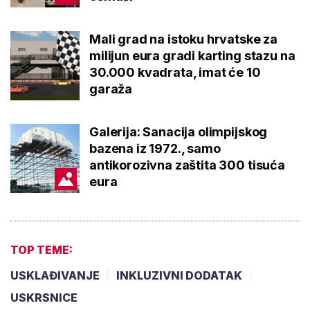
Mali grad na istoku hrvatske za
milijun eura gradi karting stazu na
30.000 kvadrata, imat će 10
garaža
Galerija: Sanacija olimpijskog
bazena iz 1972., samo
antikorozivna zaštita 300 tisuća
eura
TOP TEME:
USKLAĐIVANJE
INKLUZIVNI DODATAK
USKRSNICE