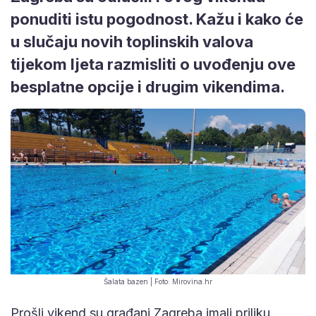
ponuditi istu pogodnost. Kažu i kako će
u slučaju novih toplinskih valova
tijekom ljeta razmisliti o uvođenju ove
besplatne opcije i drugim vikendima.
Šalata bazen | Foto: Mirovina.hr
Prošli vikend su građani Zagreba imali priliku