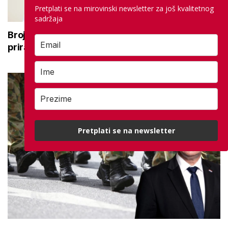
Pretplati se na mirovinski newsletter za još kvalitetnog
sadržaja
Broj rođenih raste dok broj umrlih pada: Prirodni
prirast svejedno je negativan
Pretplati se na newsletter