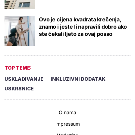
Ovo je cijena kvadrata krečenja,
znamo i jeste li napravili dobro ako
ste čekali ljeto za ovaj posao
TOP TEME:
USKLAĐIVANJE
INKLUZIVNI DODATAK
USKRSNICE
O nama
Impressum