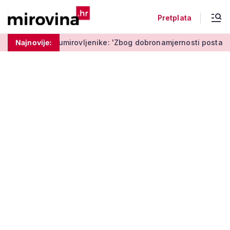
Pretplata
umirovljenike: 'Zbog dobronamjernosti postaju meta prijevare'
Najnovije: