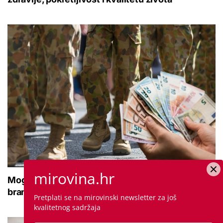
mirovina.hr
Moguće povećanje naknade za nezaposlene
branitelje: Znamo koliko ih je na burzi
Pretplati se na mirovinski newsletter za još
kvalitetnog sadržaja