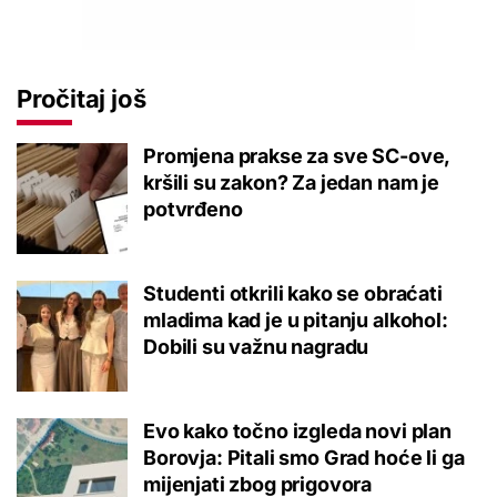
Pročitaj još
Promjena prakse za sve SC-ove,
kršili su zakon? Za jedan nam je
potvrđeno
Studenti otkrili kako se obraćati
mladima kad je u pitanju alkohol:
Dobili su važnu nagradu
Evo kako točno izgleda novi plan
Borovja: Pitali smo Grad hoće li ga
mijenjati zbog prigovora