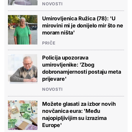
NOVOSTI
Umirovljenica Ružica (78): 'U
mirovini mi je donijelo mir što ne
moram ništa'
PRIČE
Policija upozorava
umirovljenike: 'Zbog
dobronamjernosti postaju meta
prijevare'
NOVOSTI
Možete glasati za izbor novih
novčanica eura: 'Među
najopipljivijim su izrazima
Europe'