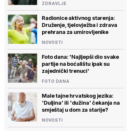
ZDRAVLJE
Radionice aktivnog starenja:
Druženje, tjelovježba i zdrava
prehrana za umirovljenike
NOVOSTI
Foto dana: 'Najljepši dio svake
partije na boćalištu ipak su
zajednički trenuci'
FOTO DANA
Male tajne hrvatskog jezika:
'Duljina' ili 'dužina' čekanja na
smještaj u dom za starije?
NOVOSTI