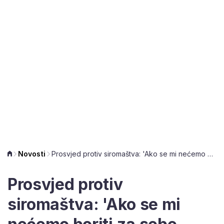
Novosti
Prosvjed protiv siromaštva: 'Ako se mi nećemo boriti za sebe, onda ne trebamo očekivati pomoć ni od koga'
Prosvjed protiv
siromaštva: 'Ako se mi