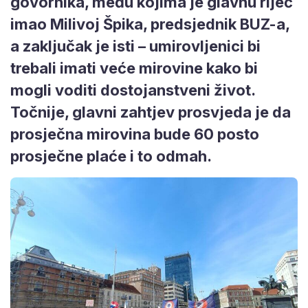
govornika, među kojima je glavnu riječ
imao Milivoj Špika, predsjednik BUZ-a,
a zaključak je isti – umirovljenici bi
trebali imati veće mirovine kako bi
mogli voditi dostojanstveni život.
Točnije, glavni zahtjev prosvjeda je da
prosječna mirovina bude 60 posto
prosječne plaće i to odmah.