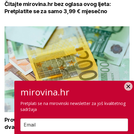
Čitajte mirovina.hr bez oglasa ovog ljeta:
Pretplatite se za samo 3,99 € mjesečno
mirovina.hr
Pretplati se na mirovinski newsletter za još kvalitetnog
sadržaja
Provjera stanja štednje u drugom stupu: Ova
dva pojma morate znati