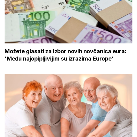
Možete glasati za izbor novih novčanica eura:
'Među najopipljivijim su izrazima Europe'