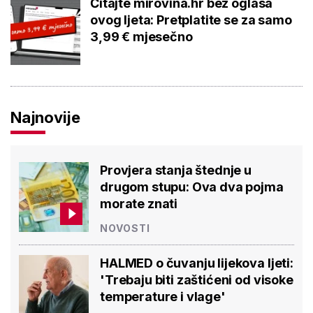
Čitajte mirovina.hr bez oglasa
ovog ljeta: Pretplatite se za samo
3,99 € mjesečno
Najnovije
Provjera stanja štednje u
drugom stupu: Ova dva pojma
morate znati
NOVOSTI
HALMED o čuvanju lijekova ljeti:
'Trebaju biti zaštićeni od visoke
temperature i vlage'