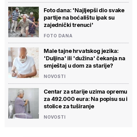
Foto dana: 'Najljepši dio svake
partije na boćalištu ipak su
zajednički trenuci'
FOTO DANA
Male tajne hrvatskog jezika:
'Duljina' ili 'dužina' čekanja na
smještaj u dom za starije?
NOVOSTI
Centar za starije uzima opremu
za 492.000 eura: Na popisu su i
stolice za tuširanje
NOVOSTI