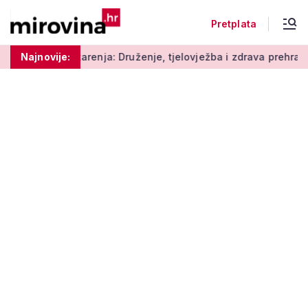
Pretplata
arenja: Druženje, tjelovježba i zdrava prehrana za umirovljenik
Najnovije: