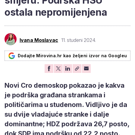
smjeru: Podrška HSU
ostala nepromijenjena
Ivana Moslavac
11. studeni 2024.
Dodajte Mirovina.hr kao željeni izvor na Googleu
Novi Cro demoskop pokazao je kakva
je podrška građana strankama i
političarima u studenom. Vidljivo je da
su dvije vladajuće stranke i dalje
dominantne; HDZ podržava 26,7 posto,
dok SDP ima podršku od 22,2 posto.