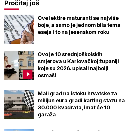
Pročitaj još
Ove lektire maturanti se najviše
boje, a samo je jednom bila tema
eseja i to na jesenskom roku
Ovo je 10 srednjoškolskih
smjerova u Karlovačkoj županiji
koje su 2026. upisali najbolji
osmaši
Mali grad na istoku hrvatske za
milijun eura gradi karting stazu na
30.000 kvadrata, imat će 10
garaža