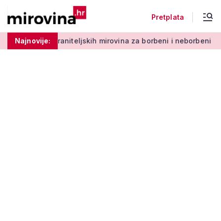
Pretplata
niteljskih mirovina za borbeni i neborbeni sektor od početka 
Najnovije: