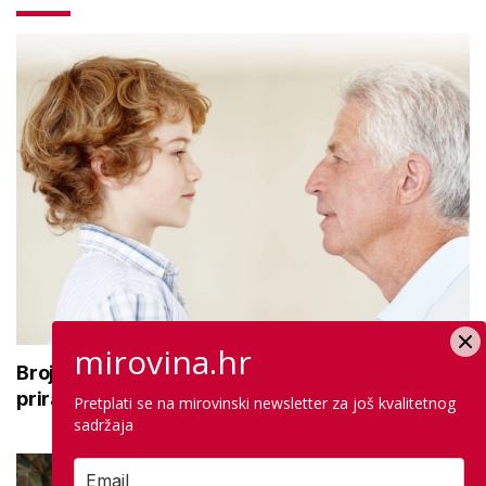
mirovina.hr
Broj rođenih raste dok broj umrlih pada: Prirodni
prirast svejedno je negativan
Pretplati se na mirovinski newsletter za još kvalitetnog
sadržaja