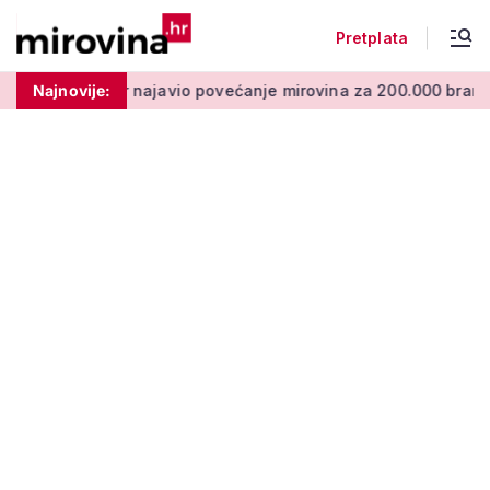
Pretplata
ajavio povećanje mirovina za 200.000 branitelja: Zakon u proc
Najnovije: