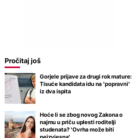
Pročitaj još
Gorjele prijave za drugi rok mature:
Tisuće kandidata idu na 'popravni'
iz dva ispita
Hoće li se zbog novog Zakona o
najmu u priču uplesti roditelji
studenata? 'Ovrha može biti
neizvjesna'