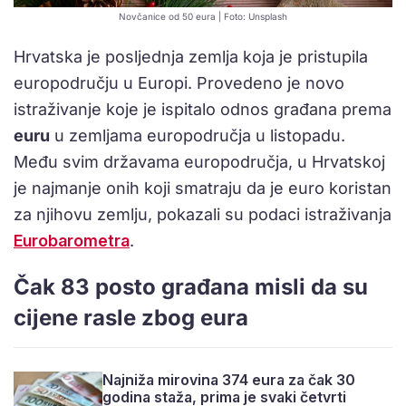
Novčanice od 50 eura | Foto: Unsplash
Hrvatska je posljednja zemlja koja je pristupila
europodručju u Europi. Provedeno je novo
istraživanje koje je ispitalo odnos građana prema
euru
u zemljama europodručja u listopadu.
Među svim državama europodručja, u Hrvatskoj
je najmanje onih koji smatraju da je euro koristan
za njihovu zemlju, pokazali su podaci istraživanja
Eurobarometra
.
Čak 83 posto građana misli da su
cijene rasle zbog eura
Najniža mirovina 374 eura za čak 30
godina staža, prima je svaki četvrti