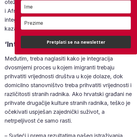
otežati prihvat većeg broja radnika iz država Azije
i Afrike. Često se u javnom prostoru govori o
integraciji stranih radnika u hrvatsko društvo,
kazao je.
Pretplati se na newsletter
‘Integracija je dvosmjerni proces’
Međutim, treba naglasiti kako je integracija
dvosmjerni proces u kojem imigranti trebaju
prihvatiti vrijednosti društva u koje dolaze, dok
domicilno stanovništvo treba prihvatiti vrijednosti i
različitosti stranih radnika. Ako hrvatski građani ne
prihvate drugačije kulture stranih radnika, teško je
očekivati uspješan zajednički suživot, a
netrpeljivost će samo rasti.
– Sudeći i prema rezultatima našeg istraživanja,