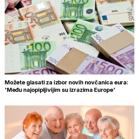
Možete glasati za izbor novih novčanica eura:
'Među najopipljivijim su izrazima Europe'