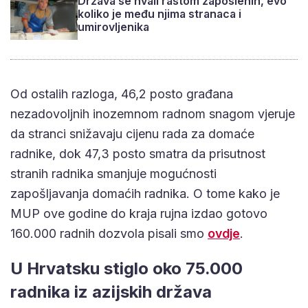
Država se hvali rastom zaposlenih, evo
koliko je među njima stranaca i
umirovljenika
Od ostalih razloga, 46,2 posto građana
nezadovoljnih inozemnom radnom snagom vjeruje
da stranci snižavaju cijenu rada za domaće
radnike, dok 47,3 posto smatra da prisutnost
stranih radnika smanjuje mogućnosti
zapošljavanja domaćih radnika. O tome kako je
MUP ove godine do kraja rujna izdao gotovo
160.000 radnih dozvola pisali smo
ovdje
.
U Hrvatsku stiglo oko 75.000
radnika iz azijskih država