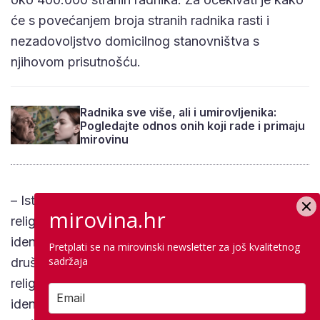
će s povećanjem broja stranih radnika rasti i
nezadovoljstvo domicilnog stanovništva s
njihovom prisutnošću.
Radnika sve više, ali i umirovljenika:
Pogledajte odnos onih koji rade i primaju
mirovinu
– Istraživanja pokazuju kako pojedinci koji su
mirovina.hr
religiozniji i koji osjećaju snažniji nacionalni
identitet teže prihvaćaju imigrante. Hrvatsko
Pretplati se na mirovinski newsletter za još kvalitetnog
sadržaja
društvo obilježeno je visokim stupnjem
religioznosti i snažnim osjećajem nacionalnog
identiteta, što je također element koji može