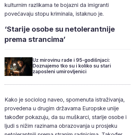
kulturnim razlikama te bojazni da imigranti
povećavaju stopu kriminala, istaknuo je.
‘Starije osobe su netolerantnije
prema strancima’
Uz mirovinu rade i 95-godišnjaci:
Doznajemo tko su i koliko su stari
zaposleni umirovljenici
Kako je sociolog naveo, spomenuta istraživanja,
provedena u drugim državama Europske unije
također pokazuju, da su muškarci, starije osobe i
ljudi s nižim razinama obrazovanja u prosjeku
netolerantniji prema stranim radnicima. Također,