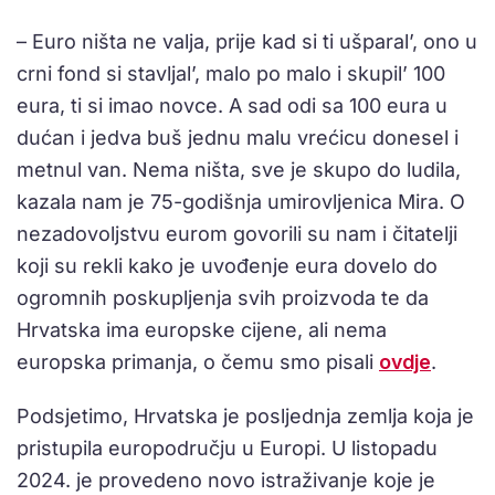
– Euro ništa ne valja, prije kad si ti ušparal’, ono u
crni fond si stavljal’, malo po malo i skupil’ 100
eura, ti si imao novce. A sad odi sa 100 eura u
dućan i jedva buš jednu malu vrećicu donesel i
metnul van. Nema ništa, sve je skupo do ludila,
kazala nam je 75-godišnja umirovljenica Mira. O
nezadovoljstvu eurom govorili su nam i čitatelji
koji su rekli kako je uvođenje eura dovelo do
ogromnih poskupljenja svih proizvoda te da
Hrvatska ima europske cijene, ali nema
europska primanja, o čemu smo pisali
ovdje
.
Podsjetimo, Hrvatska je posljednja zemlja koja je
pristupila europodručju u Europi. U listopadu
2024. je provedeno novo istraživanje koje je