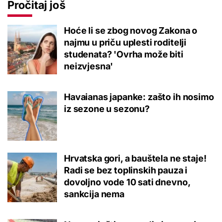
Pročitaj još
Hoće li se zbog novog Zakona o
najmu u priču uplesti roditelji
studenata? 'Ovrha može biti
neizvjesna'
Havaianas japanke: zašto ih nosimo
iz sezone u sezonu?
Hrvatska gori, a bauštela ne staje!
Radi se bez toplinskih pauza i
dovoljno vode 10 sati dnevno,
sankcija nema