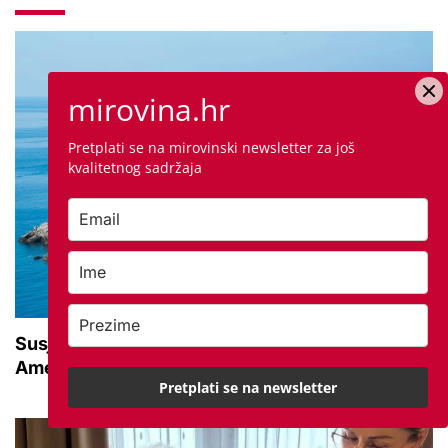
mirovina.hr
Pretplati se na mirovinski newsletter za još
kvalitetnog sadržaja
Susjedna zemlja sve popularnije odredište
Amerikanaca u mirovini: Pruža mir i sigurnost
Pretplati se na newsletter