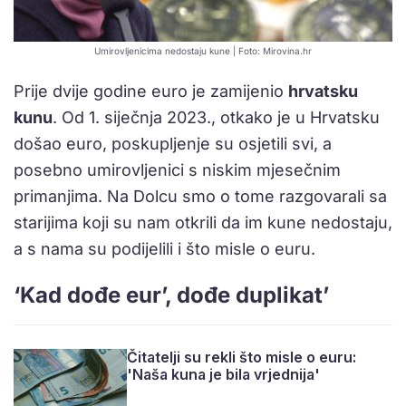
Umirovljenicima nedostaju kune | Foto: Mirovina.hr
Prije dvije godine euro je zamijenio
hrvatsku
kunu
. Od 1. siječnja 2023., otkako je u Hrvatsku
došao euro, poskupljenje su osjetili svi, a
posebno umirovljenici s niskim mjesečnim
primanjima. Na Dolcu smo o tome razgovarali sa
starijima koji su nam otkrili da im kune nedostaju,
a s nama su podijelili i što misle o euru.
‘Kad dođe eur’, dođe duplikat’
Čitatelji su rekli što misle o euru:
'Naša kuna je bila vrjednija'