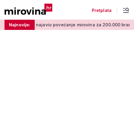
Pretplata
javio povećanje mirovina za 200.000 branitelja: Zakon u proce
Najnovije: