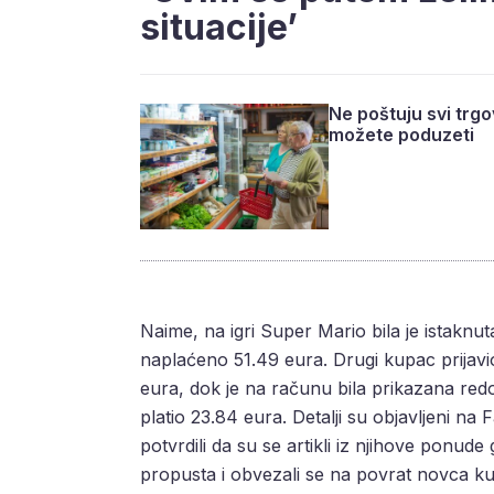
situacije’
Ne poštuju svi trgo
možete poduzeti
Naime, na igri Super Mario bila je istaknut
naplaćeno 51.49 eura. Drugi kupac prijavio
eura, dok je na računu bila prikazana red
platio 23.84 eura. Detalji su objavljeni na
potvrdili da su se artikli iz njihove ponude
propusta i obvezali se na povrat novca k