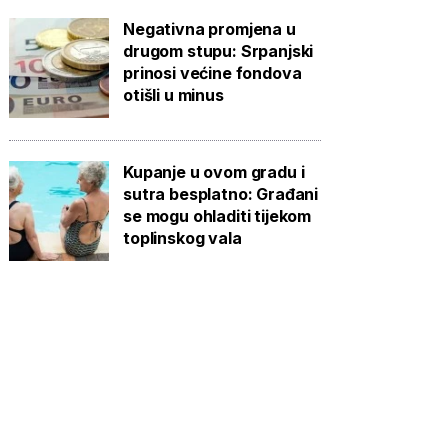
Negativna promjena u
drugom stupu: Srpanjski
prinosi većine fondova
otišli u minus
Kupanje u ovom gradu i
sutra besplatno: Građani
se mogu ohladiti tijekom
toplinskog vala