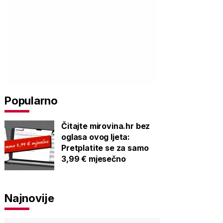
Popularno
Čitajte mirovina.hr bez
oglasa ovog ljeta:
Pretplatite se za samo
3,99 € mjesečno
Najnovije