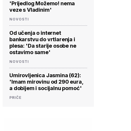
'Prijedlog Možemo! nema
veze s Vladinim'
NOVOSTI
Od učenja o internet
bankarstvu do vrtlarenja i
plesa: 'Da starije osobe ne
ostavimo same'
NOVOSTI
Umirovljenica Jasmina (62):
'Imam mirovinu od 290 eura,
a dobijem i socijalnu pomoć'
PRIČE