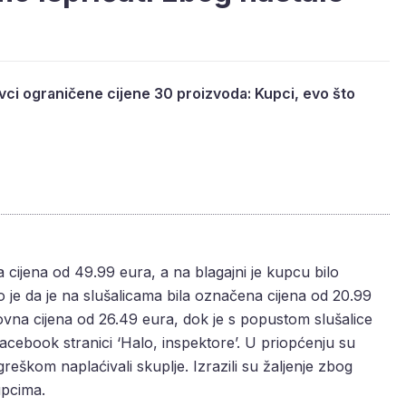
vci ograničene cijene 30 proizvoda: Kupci, evo što
a cijena od 49.99 eura, a na blagajni je kupcu bilo
 je da je na slušalicama bila označena cijena od 20.99
ovna cijena od 26.49 eura, dok je s popustom slušalice
 Facebook stranici ‘Halo, inspektore’. U priopćenju su
 greškom naplaćivali skuplje. Izrazili su žaljenje zbog
upcima.