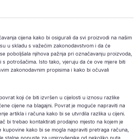
avanja cijena kako bi osigurali da svi proizvodi na našim
a su u skladu s važećim zakonodavstvom i da će
 se poboljšala njihova pažnja pri označavanju proizvoda,
 s potrošačima. Isto tako, vjeruju da će ove mjere biti
 svim zakonodavnim propisima i kako bi očuvali
vrat koji će biti izvršen u cijelosti u iznosu razlike
ene cijene na blagajni. Povrat je moguće napraviti na
 artikla i računa kako bi se utvrdila razlika u cijeni.
č bi trebao kontaktirati prodajno mjesto na kojem je
me kupovine kako bi se mogla napraviti pretraga računa,
e stalne popuste za umirovljenike od nekoliko puta