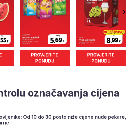
E
PROVJERITE
PROVJERITE
PONUDU
PONUDU
ontrolu označavanja cijena
rovljenike: Od 10 do 30 posto niže cijene nude pekare,
karne