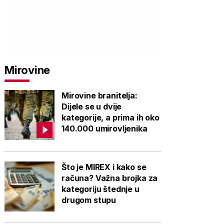
Mirovine
PROVJERITE
PROVJERITE
PROVJ
Mirovine branitelja:
PONUDU
PONUDU
PON
Dijele se u dvije
kategorije, a prima ih oko
140.000 umirovljenika
Što je MIREX i kako se
računa? Važna brojka za
kategoriju štednje u
drugom stupu