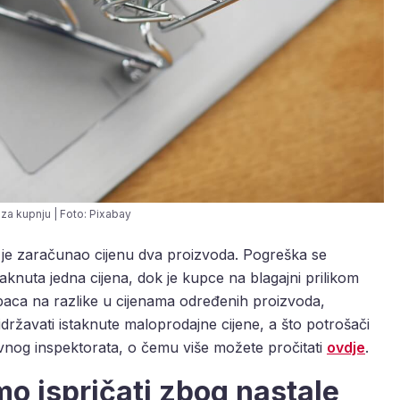
 za kupnju | Foto: Pixabay
je zaračunao cijenu dva proizvoda. Pogreška se
taknuta jedna cijena, dok je kupce na blagajni prilikom
aca na razlike u cijenama određenih proizvoda,
idržavati istaknute maloprodajne cijene, a što potrošači
vnog inspektorata, o čemu više možete pročitati
ovdje
.
o ispričati zbog nastale