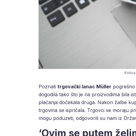
Kolica
Poznati
trgovački lanac Müller
pogrešno 
dogodila tako što je na proizvodima bila is
plaćanja dočekala druga. Nakon žalbe kup
trgovina se ispričala. Trgovci se moraju pr
mogu poduzeti, odgovorili su nam iz Drža
‘Ovim se putem želim