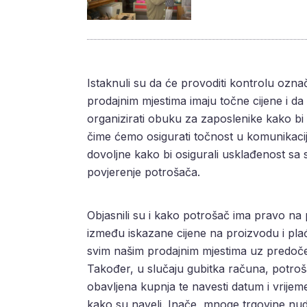
Istaknuli su da će provoditi kontrolu označ
prodajnim mjestima imaju točne cijene i d
organizirati obuku za zaposlenike kako bi
čime ćemo osigurati točnost u komunikaciji
dovoljne kako bi osigurali usklađenost sa
povjerenje potrošača.
Objasnili su i kako potrošač ima pravo na po
između iskazane cijene na proizvodu i plać
svim našim prodajnim mjestima uz predočenje
Također, u slučaju gubitka računa, potroša
obavljena kupnja te navesti datum i vrije
kako su naveli. Inače, mnoge trgovine nud