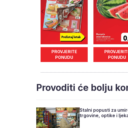
PROVJERITE
PROVJERIT
PONUDU
PONUDU
Provoditi će bolju k
Stalni popusti za umi
trgovine, optike i lje