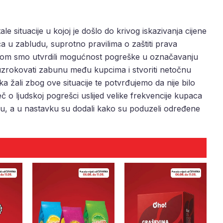
e situacije u kojoj je došlo do krivog iskazivanja cijene
 u zabludu, suprotno pravilima o zaštiti prava
lom smo utvrdili mogućnost pogreške u označavanju
 uzrokovati zabunu među kupcima i stvoriti netočnu
ka žali zbog ove situacije te potvrđujemo da nije bilo
č o ljudskoj pogrešci uslijed velike frekvencije kupaca
ju, a u nastavku su dodali kako su poduzeli određene