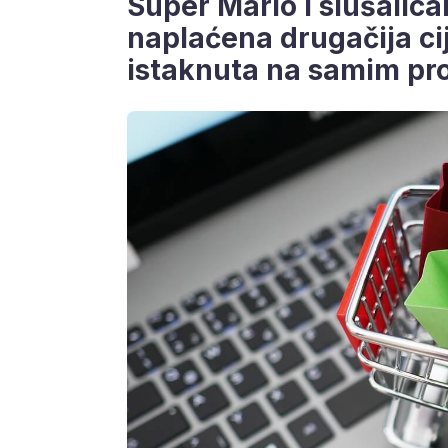
Super Mario i slušalica
naplaćena drugačija cij
istaknuta na samim pr