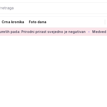
Crna kronika
Foto dana
Prirodni prirast svejedno je negativan
Medved o povećanju br