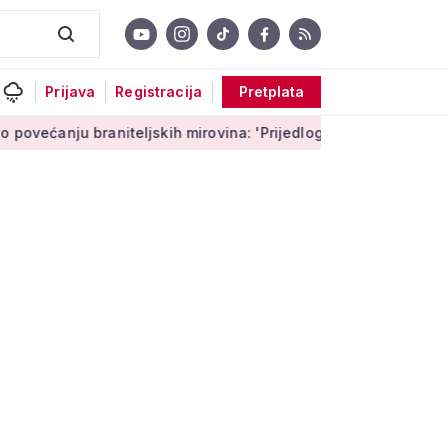
Prijava
Registracija
Pretplata
aniteljskih mirovina: 'Prijedlog Možemo! nema veze s Vladini