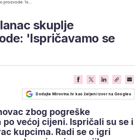
Poznati trgovački lanac skuplje naplaćivao proizvode: 'Ispričavamo se kupcima'
 lanac skuplje
ode: 'Ispričavamo se
Dodajte Mirovina.hr kao željeni izvor na Googleu
 novac zbog pogreške
o većoj cijeni. Ispričali su se i
vac kupcima. Radi se o igri