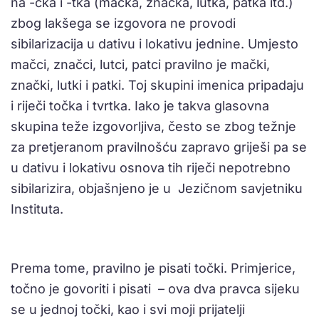
na -čka i -tka (mačka, značka, lutka, patka itd.)
zbog lakšega se izgovora ne provodi
sibilarizacija u dativu i lokativu jednine. Umjesto
mačci, značci, lutci, patci pravilno je mački,
znački, lutki i patki. Toj skupini imenica pripadaju
i riječi točka i tvrtka. Iako je takva glasovna
skupina teže izgovorljiva, često se zbog težnje
za pretjeranom pravilnošću zapravo griješi pa se
u dativu i lokativu osnova tih riječi nepotrebno
sibilarizira, objašnjeno je u Jezičnom savjetniku
Instituta.
Prema tome, pravilno je pisati točki. Primjerice,
točno je govoriti i pisati – ova dva pravca sijeku
se u jednoj točki, kao i svi moji prijatelji