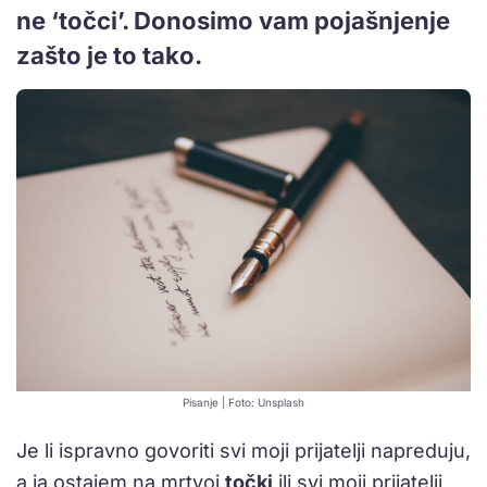
ne ‘točci’. Donosimo vam pojašnjenje
zašto je to tako.
Pisanje | Foto: Unsplash
Je li ispravno govoriti svi moji prijatelji napreduju,
a ja ostajem na mrtvoj
točki
ili svi moji prijatelji