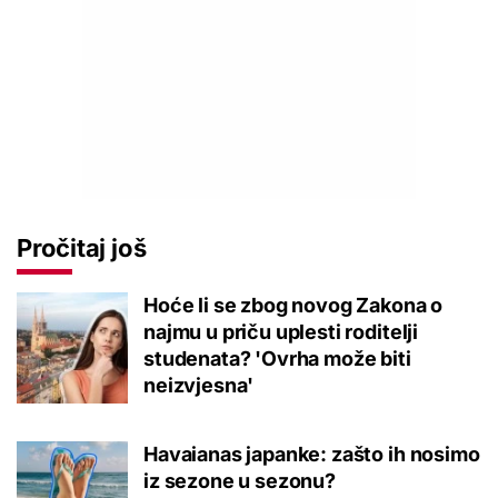
Pročitaj još
Hoće li se zbog novog Zakona o
najmu u priču uplesti roditelji
studenata? 'Ovrha može biti
neizvjesna'
Havaianas japanke: zašto ih nosimo
iz sezone u sezonu?