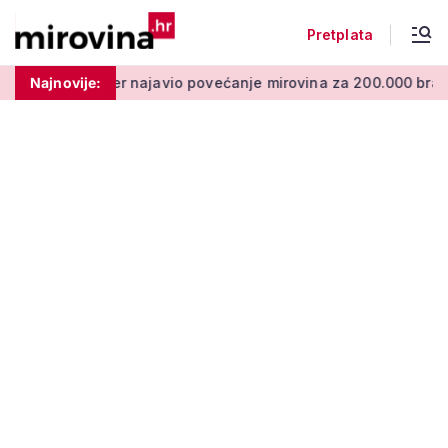
Pretplata
 najavio povećanje mirovina za 200.000 branitelja: Zakon u pr
Najnovije: