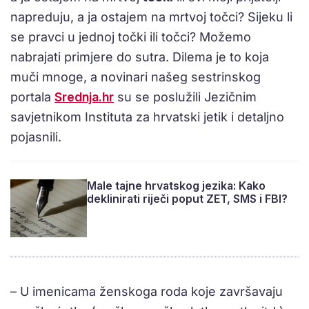
napreduju, a ja ostajem na mrtvoj točci? Sijeku li
se pravci u jednoj točki ili točci? Možemo
nabrajati primjere do sutra. Dilema je to koja
muči mnoge, a novinari našeg sestrinskog
portala
Srednja.hr
su se poslužili Jezičnim
savjetnikom Instituta za hrvatski jetik i detaljno
pojasnili.
Male tajne hrvatskog jezika: Kako
deklinirati riječi poput ZET, SMS i FBI?
– U imenicama ženskoga roda koje završavaju