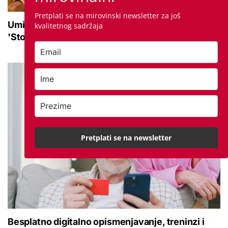
Pretplati se na mirovinski newsletter za još
Umirovljenica Ljubica proslavila 100 godina:
kvalitetnog sadržaja
'Stoljeće uspomena, ljubavi i mudrosti'
Pretplati se na newsletter
Besplatno digitalno opismenjavanje, treninzi i