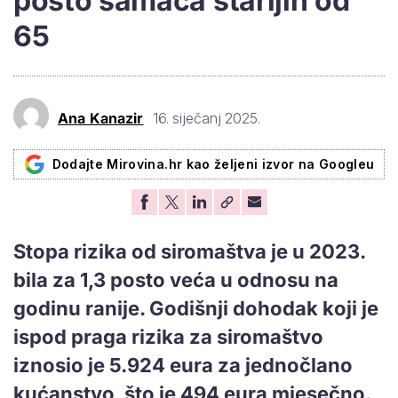
posto samaca starijih od
65
Ana Kanazir
16. siječanj 2025.
Dodajte Mirovina.hr kao željeni izvor na Googleu
Stopa rizika od siromaštva je u 2023.
bila za 1,3 posto veća u odnosu na
godinu ranije. Godišnji dohodak koji je
ispod praga rizika za siromaštvo
iznosio je 5.924 eura za jednočlano
kućanstvo, što je 494 eura mjesečno.