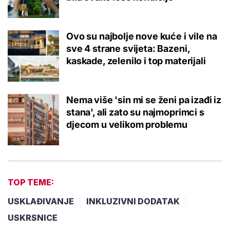
Ovo su najbolje nove kuće i vile na
sve 4 strane svijeta: Bazeni,
kaskade, zelenilo i top materijali
Nema više 'sin mi se ženi pa izađi iz
stana', ali zato su najmoprimci s
djecom u velikom problemu
TOP TEME:
USKLAĐIVANJE
INKLUZIVNI DODATAK
USKRSNICE