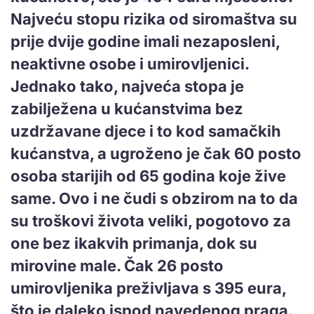
Najveću stopu rizika od siromaštva su
prije dvije godine imali nezaposleni,
neaktivne osobe i umirovljenici.
Jednako tako, najveća stopa je
zabilježena u kućanstvima bez
uzdržavane djece i to kod samačkih
kućanstva, a ugroženo je čak 60 posto
osoba starijih od 65 godina koje žive
same. Ovo i ne čudi s obzirom na to da
su troškovi života veliki, pogotovo za
one bez ikakvih primanja, dok su
mirovine male. Čak 26 posto
umirovljenika preživljava s 395 eura,
što je daleko ispod navedenog praga.