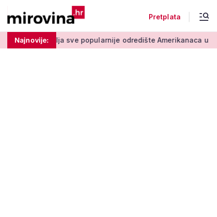
Pretplata
a sve popularnije odredište Amerikanaca u mirovini: Pruža mir 
Najnovije: