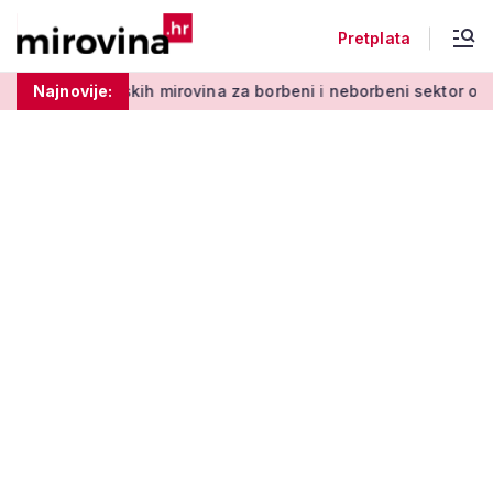
Pretplata
h mirovina za borbeni i neborbeni sektor od početka 2027. god
Najnovije: