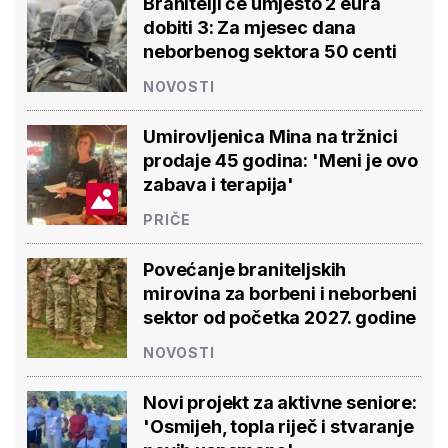
Branitelji će umjesto 2 eura
dobiti 3: Za mjesec dana
neborbenog sektora 50 centi
NOVOSTI
Umirovljenica Mina na tržnici
prodaje 45 godina: 'Meni je ovo
zabava i terapija'
PRIČE
Povećanje braniteljskih
mirovina za borbeni i neborbeni
sektor od početka 2027. godine
NOVOSTI
Novi projekt za aktivne seniore:
'Osmijeh, topla riječ i stvaranje