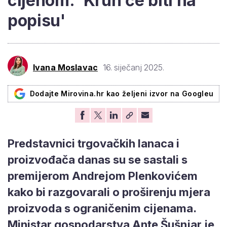
cijenom: 'Kruh će biti na
popisu'
Ivana Moslavac
16. siječanj 2025.
Dodajte Mirovina.hr kao željeni izvor na Googleu
Predstavnici trgovačkih lanaca i
proizvođača danas su se sastali s
premijerom Andrejom Plenkovićem
kako bi razgovarali o proširenju mjera
proizvoda s ograničenim cijenama.
Ministar gospodarstva Ante Šušnjar je