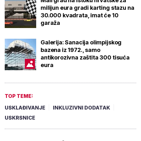
Mali grad na istoku hrvatske za
milijun eura gradi karting stazu na
30.000 kvadrata, imat će 10
garaža
Galerija: Sanacija olimpijskog
bazena iz 1972., samo
antikorozivna zaštita 300 tisuća
eura
TOP TEME:
USKLAĐIVANJE
INKLUZIVNI DODATAK
USKRSNICE