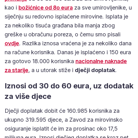
kao i
božićnice od 8o eura
za sve umirovljenike, u
siječnju su redovno isplaćene mirovine. Isplata je
za nekoliko tisuća građana bila manja zbog
greške u obračunu poreza, o čemu smo pisali
ovdje
. Razlika iznosa vraćena je za nekoliko dana
na račune korisnika. Danas je isplaćeno i 150 eura
za gotovo 18.000 korisnika
nacionalne naknade
za starije
, a u utorak stiže i
dječji doplatak
.
Iznosi od 30 do 60 eura, uz dodatak
za više djece
Dječji doplatak dobit će 160.985 korisnika za
ukupno 319.595 djece, a Zavod za mirovinsko
osiguranje isplatit će im za prosinac oko 17,5
milijuna eura. Iznosi dječjeg doplatka se kroz pet