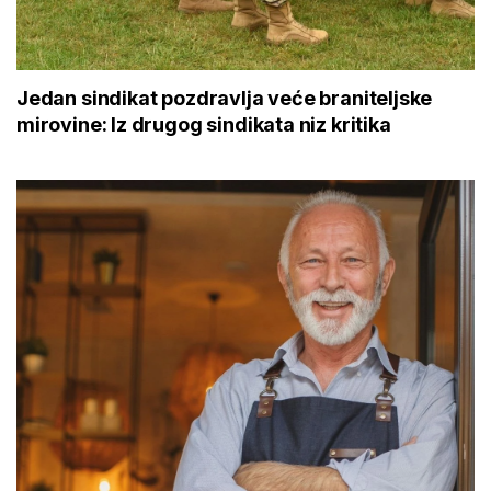
Jedan sindikat pozdravlja veće braniteljske
mirovine: Iz drugog sindikata niz kritika