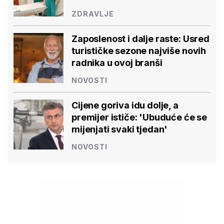
ZDRAVLJE
Zaposlenost i dalje raste: Usred
turističke sezone najviše novih
radnika u ovoj branši
NOVOSTI
Cijene goriva idu dolje, a
premijer ističe: 'Ubuduće će se
mijenjati svaki tjedan'
NOVOSTI