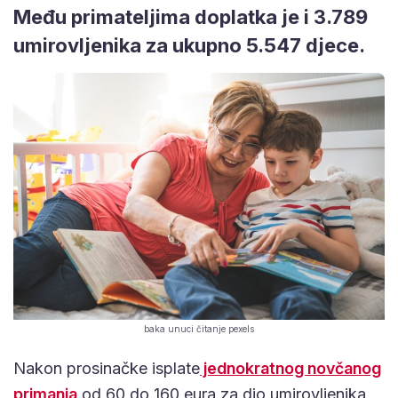
Među primateljima doplatka je i 3.789
umirovljenika za ukupno 5.547 djece.
baka unuci čitanje pexels
Nakon prosinačke isplate
jednokratnog novčanog
primanja
od 60 do 160 eura za dio umirovljenika,