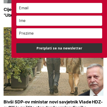
Cijene goriva idu dolje, a premijer ističe:
'Ubuduće će se mijenjati svaki tjedan'
Pretplati se na newsletter
Bivši SDP-ov ministar novi savjetnik Vlade HDZ-