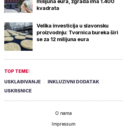
milijuna eura, zgrada ima 1.400
kvadrata
Velika investicija u slavonsku
proizvodnju: Tvornica bureka širi
se za 12 milijuna eura
TOP TEME:
USKLAĐIVANJE
INKLUZIVNI DODATAK
USKRSNICE
O nama
Impressum