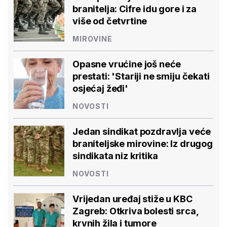
branitelja: Cifre idu gore i za
više od četvrtine
MIROVINE
Opasne vrućine još neće
prestati: 'Stariji ne smiju čekati
osjećaj žeđi'
NOVOSTI
Jedan sindikat pozdravlja veće
braniteljske mirovine: Iz drugog
sindikata niz kritika
NOVOSTI
Vrijedan uređaj stiže u KBC
Zagreb: Otkriva bolesti srca,
krvnih žila i tumore