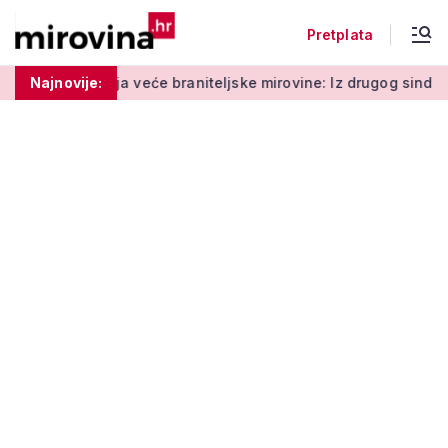
Pretplata
veće braniteljske mirovine: Iz drugog sindikata niz kritika
Najnovije: