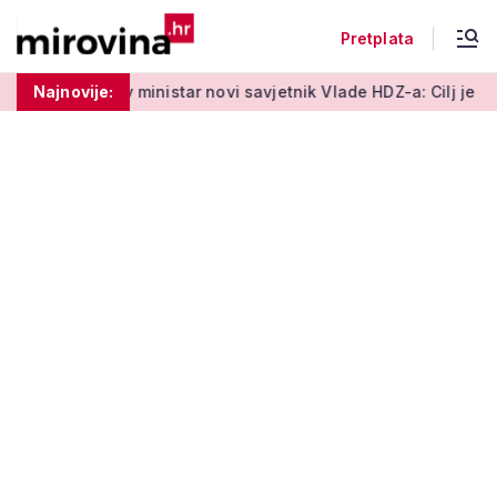
Pretplata
ministar novi savjetnik Vlade HDZ-a: Cilj je zaštita standarda 
Najnovije: