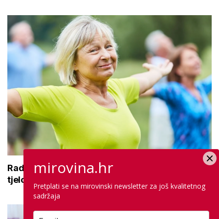
mirovina.hr
Radionice aktivnog starenja: Druženje,
tjelovježba i zdrava prehrana za umirovljenike
Pretplati se na mirovinski newsletter za još kvalitetnog
sadržaja