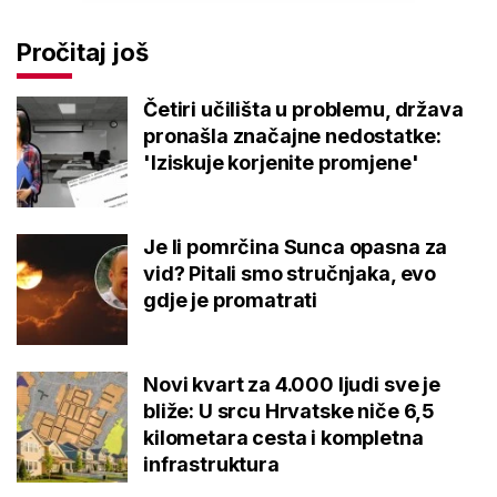
Pročitaj još
Četiri učilišta u problemu, država
pronašla značajne nedostatke:
'Iziskuje korjenite promjene'
Je li pomrčina Sunca opasna za
vid? Pitali smo stručnjaka, evo
gdje je promatrati
Novi kvart za 4.000 ljudi sve je
bliže: U srcu Hrvatske niče 6,5
kilometara cesta i kompletna
infrastruktura