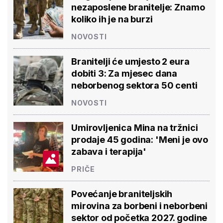
nezaposlene branitelje: Znamo
koliko ih je na burzi
NOVOSTI
Branitelji će umjesto 2 eura
dobiti 3: Za mjesec dana
neborbenog sektora 50 centi
NOVOSTI
Umirovljenica Mina na tržnici
prodaje 45 godina: 'Meni je ovo
zabava i terapija'
PRIČE
Povećanje braniteljskih
mirovina za borbeni i neborbeni
sektor od početka 2027. godine