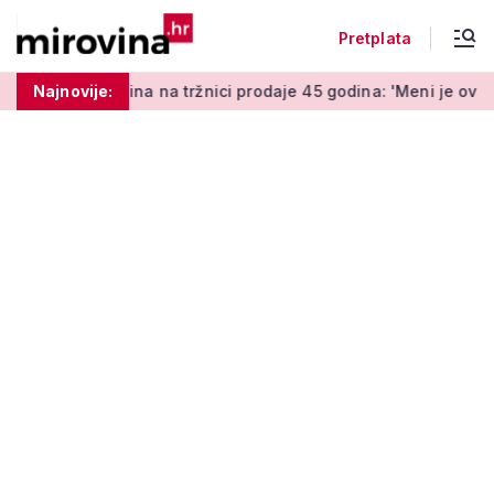
Pretplata
na tržnici prodaje 45 godina: 'Meni je ovo zabava i terapija'
Najnovije: