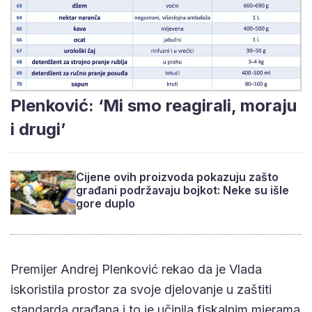
Plenković: ‘Mi smo reagirali, moraju
i drugi’
Cijene ovih proizvoda pokazuju zašto
građani podržavaju bojkot: Neke su išle
gore duplo
Premijer Andrej Plenković rekao da je Vlada
iskoristila prostor za svoje djelovanje u zaštiti
standarda građana i to je učinila fiskalnim mjerama