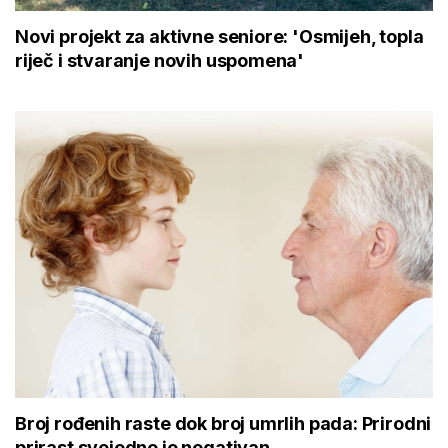
Novi projekt za aktivne seniore: 'Osmijeh, topla
riječ i stvaranje novih uspomena'
Broj rođenih raste dok broj umrlih pada: Prirodni
prirast svejedno je negativan