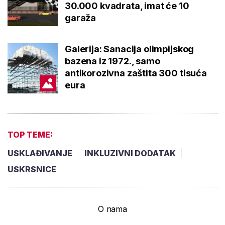
30.000 kvadrata, imat će 10
garaža
Galerija: Sanacija olimpijskog
bazena iz 1972., samo
antikorozivna zaštita 300 tisuća
eura
TOP TEME:
USKLAĐIVANJE
INKLUZIVNI DODATAK
USKRSNICE
O nama