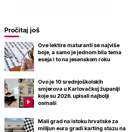
Pročitaj još
Ove lektire maturanti se najviše
boje, a samo je jednom bila tema
eseja i to na jesenskom roku
Ovo je 10 srednjoškolskih
smjerova u Karlovačkoj županiji
koje su 2026. upisali najbolji
osmaši
Mali grad na istoku hrvatske za
milijun eura gradi karting stazu na