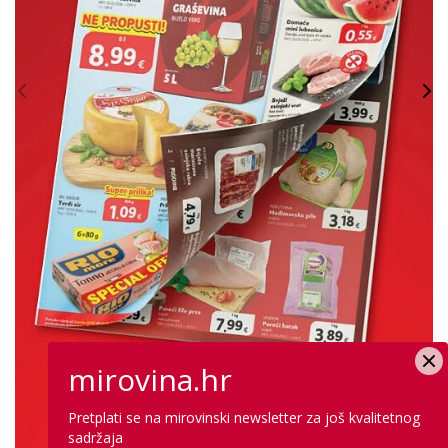
mirovina.hr
Pretplati se na mirovinski newsletter za još kvalitetnog
sadržaja