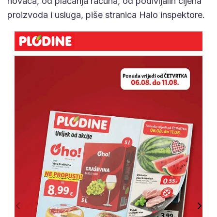
novaca, od plaćanja računa, od podivljalih cijena
proizvoda i usluga, piše stranica Halo inspektore.