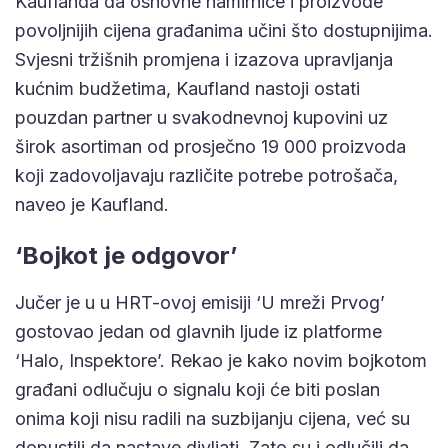
Kauflanda da osnovne namirnice i proizvode
povoljnijih cijena građanima učini što dostupnijima.
Svjesni tržišnih promjena i izazova upravljanja
kućnim budžetima, Kaufland nastoji ostati
pouzdan partner u svakodnevnoj kupovini uz
širok asortiman od prosječno 19 000 proizvoda
koji zadovoljavaju različite potrebe potrošača,
naveo je Kaufland.
‘Bojkot je odgovor’
Jučer je u u HRT-ovoj emisiji ‘U mreži Prvog’
gostovao jedan od glavnih ljude iz platforme
‘Halo, Inspektore’. Rekao je kako novim bojkotom
građani odlučuju o signalu koji će biti poslan
onima koji nisu radili na suzbijanju cijena, već su
dopustili da nastave divljati. Zato su i odlučili da