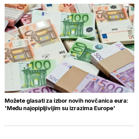
Možete glasati za izbor novih novčanica eura:
'Među najopipljivijim su izrazima Europe'