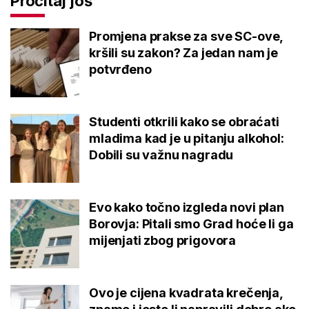
Pročitaj još
Promjena prakse za sve SC-ove,
kršili su zakon? Za jedan nam je
potvrđeno
Studenti otkrili kako se obraćati
mladima kad je u pitanju alkohol:
Dobili su važnu nagradu
Evo kako točno izgleda novi plan
Borovja: Pitali smo Grad hoće li ga
mijenjati zbog prigovora
Ovo je cijena kvadrata krečenja,