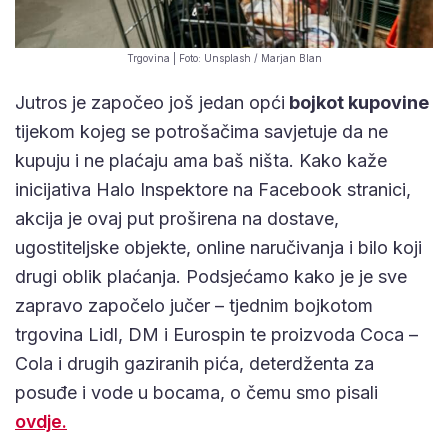
Trgovina | Foto: Unsplash / Marjan Blan
Jutros je započeo još jedan opći
bojkot kupovine
tijekom kojeg se potrošačima savjetuje da ne
kupuju i ne plaćaju ama baš ništa. Kako kaže
inicijativa Halo Inspektore na Facebook stranici,
akcija je ovaj put proširena na dostave,
ugostiteljske objekte, online naručivanja i bilo koji
drugi oblik plaćanja. Podsjećamo kako je je sve
zapravo započelo jučer – tjednim bojkotom
trgovina Lidl, DM i Eurospin te proizvoda Coca –
Cola i drugih gaziranih pića, deterdženta za
posuđe i vode u bocama, o čemu smo pisali
ovdje.