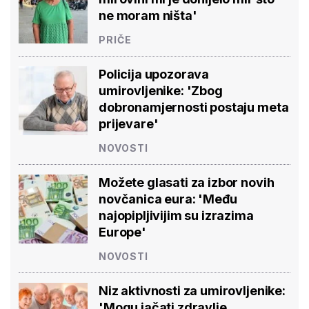
ne moram ništa'
PRIČE
Policija upozorava
umirovljenike: 'Zbog
dobronamjernosti postaju meta
prijevare'
NOVOSTI
Možete glasati za izbor novih
novčanica eura: 'Među
najopipljivijim su izrazima
Europe'
NOVOSTI
Niz aktivnosti za umirovljenike:
'Mogu jačati zdravlje,