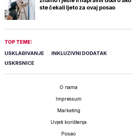
znamo i jeste li napravili dobro ako
ste čekali ljeto za ovaj posao
TOP TEME:
USKLAĐIVANJE
INKLUZIVNI DODATAK
USKRSNICE
O nama
Impressum
Marketing
Uvjeti korištenja
Posao