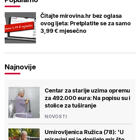
Čitajte mirovina.hr bez oglasa
ovog ljeta: Pretplatite se za samo
3,99 € mjesečno
Najnovije
Centar za starije uzima opremu
za 492.000 eura: Na popisu su i
stolice za tuširanje
NOVOSTI
Umirovljenica Ružica (78): 'U
mirovini mi je donijelo mir što