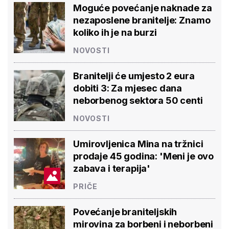
Moguće povećanje naknade za
nezaposlene branitelje: Znamo
koliko ih je na burzi
NOVOSTI
Branitelji će umjesto 2 eura
dobiti 3: Za mjesec dana
neborbenog sektora 50 centi
NOVOSTI
Umirovljenica Mina na tržnici
prodaje 45 godina: 'Meni je ovo
zabava i terapija'
PRIČE
Povećanje braniteljskih
mirovina za borbeni i neborbeni