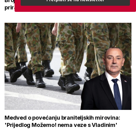
Broj rođenih raste dok broj umrlih pada: Prirodni
prirast svejedno je negativan
Medved o povećanju braniteljskih mirovina:
'Prijedlog Možemo! nema veze s Vladinim'