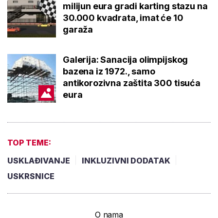
milijun eura gradi karting stazu na
30.000 kvadrata, imat će 10
garaža
Galerija: Sanacija olimpijskog
bazena iz 1972., samo
antikorozivna zaštita 300 tisuća
eura
TOP TEME:
USKLAĐIVANJE
INKLUZIVNI DODATAK
USKRSNICE
O nama