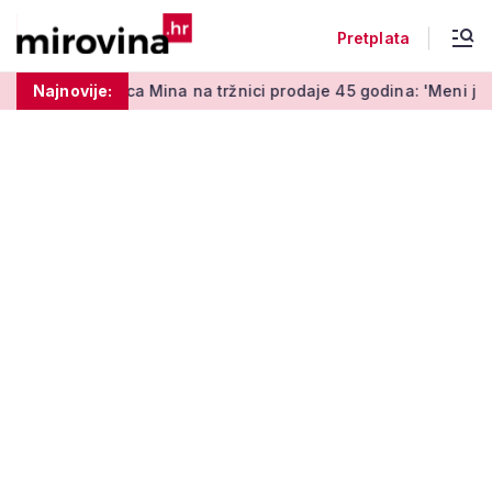
Pretplata
 Mina na tržnici prodaje 45 godina: 'Meni je ovo zabava i terap
Najnovije: