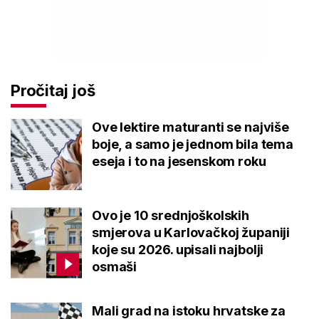
Pročitaj još
Ove lektire maturanti se najviše
boje, a samo je jednom bila tema
eseja i to na jesenskom roku
Ovo je 10 srednjoškolskih
smjerova u Karlovačkoj županiji
koje su 2026. upisali najbolji
osmaši
Mali grad na istoku hrvatske za