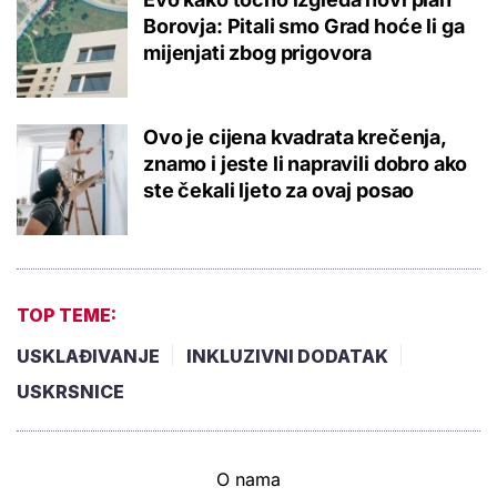
Borovja: Pitali smo Grad hoće li ga
mijenjati zbog prigovora
Ovo je cijena kvadrata krečenja,
znamo i jeste li napravili dobro ako
ste čekali ljeto za ovaj posao
TOP TEME:
USKLAĐIVANJE
INKLUZIVNI DODATAK
USKRSNICE
O nama