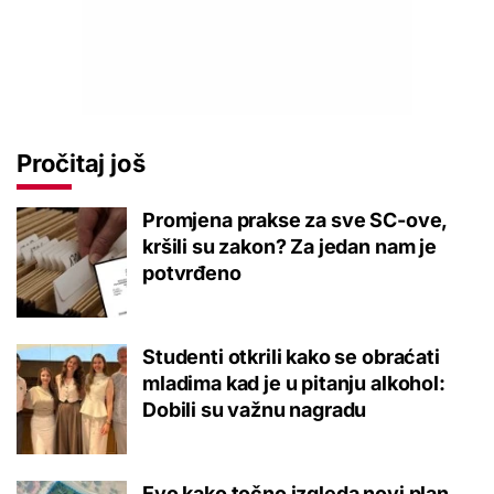
Pročitaj još
Promjena prakse za sve SC-ove,
kršili su zakon? Za jedan nam je
potvrđeno
Studenti otkrili kako se obraćati
mladima kad je u pitanju alkohol:
Dobili su važnu nagradu
Evo kako točno izgleda novi plan