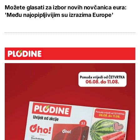
Možete glasati za izbor novih novčanica eura:
'Među najopipljivijim su izrazima Europe'