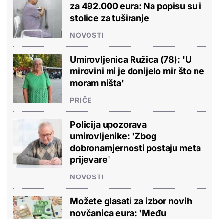
za 492.000 eura: Na popisu su i
stolice za tuširanje
NOVOSTI
Umirovljenica Ružica (78): 'U
mirovini mi je donijelo mir što ne
moram ništa'
PRIČE
Policija upozorava
umirovljenike: 'Zbog
dobronamjernosti postaju meta
prijevare'
NOVOSTI
Možete glasati za izbor novih
novčanica eura: 'Među