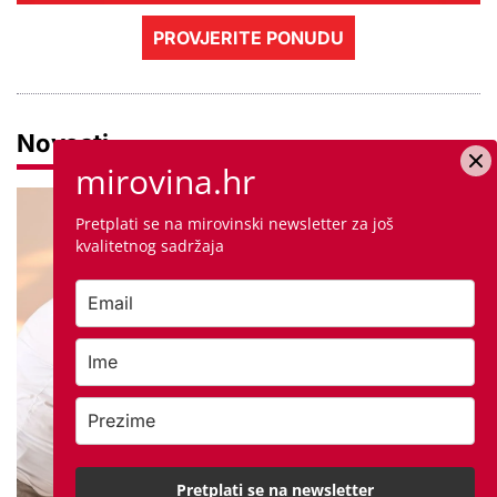
PROVJERITE PONUDU
Novosti
mirovina.hr
Pretplati se na mirovinski newsletter za još
kvalitetnog sadržaja
Pretplati se na newsletter