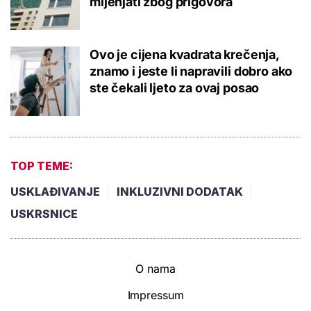
mijenjati zbog prigovora
Ovo je cijena kvadrata krečenja,
znamo i jeste li napravili dobro ako
ste čekali ljeto za ovaj posao
TOP TEME:
USKLAĐIVANJE
INKLUZIVNI DODATAK
USKRSNICE
O nama
Impressum