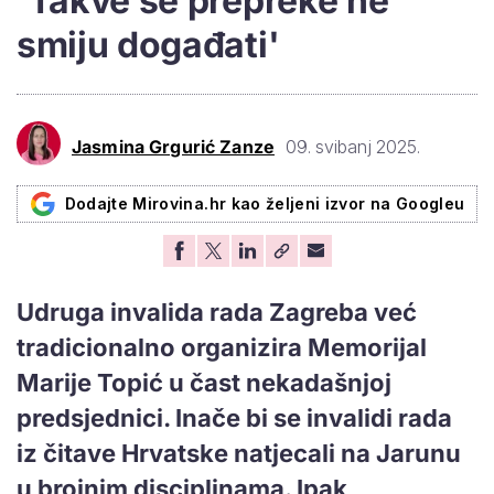
'Takve se prepreke ne
smiju događati'
Jasmina Grgurić Zanze
09. svibanj 2025.
Dodajte Mirovina.hr kao željeni izvor na Googleu
Udruga invalida rada Zagreba već
tradicionalno organizira Memorijal
Marije Topić u čast nekadašnjoj
predsjednici. Inače bi se invalidi rada
iz čitave Hrvatske natjecali na Jarunu
u brojnim disciplinama. Ipak,