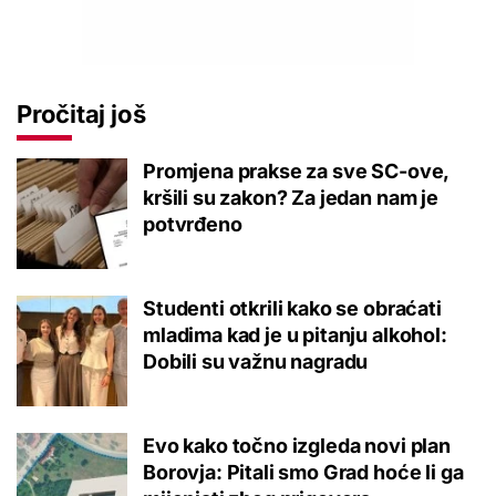
Pročitaj još
Promjena prakse za sve SC-ove,
kršili su zakon? Za jedan nam je
potvrđeno
Studenti otkrili kako se obraćati
mladima kad je u pitanju alkohol:
Dobili su važnu nagradu
Evo kako točno izgleda novi plan
Borovja: Pitali smo Grad hoće li ga