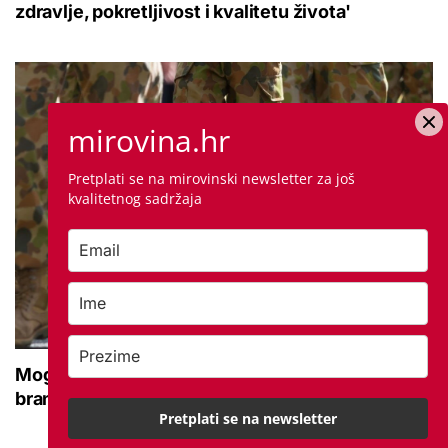
zdravlje, pokretljivost i kvalitetu života'
mirovina.hr
Pretplati se na mirovinski newsletter za još
kvalitetnog sadržaja
Moguće povećanje naknade za nezaposlene
branitelje: Znamo koliko ih je na burzi
Pretplati se na newsletter