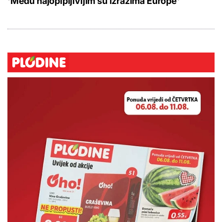
'Među najopipljivijim su izrazima Europe'