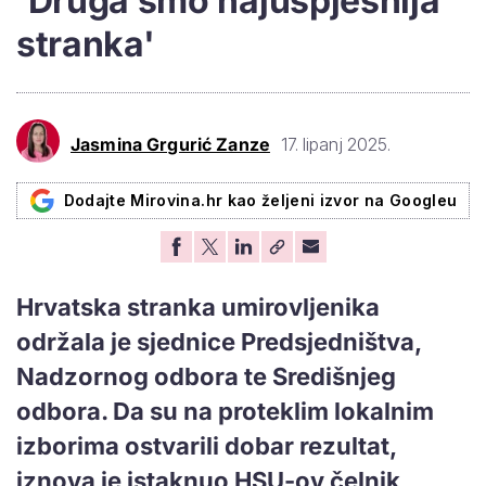
'Druga smo najuspješnija
stranka'
Jasmina Grgurić Zanze
17. lipanj 2025.
Dodajte Mirovina.hr kao željeni izvor na Googleu
Hrvatska stranka umirovljenika
održala je sjednice Predsjedništva,
Nadzornog odbora te Središnjeg
odbora. Da su na proteklim lokalnim
izborima ostvarili dobar rezultat,
iznova je istaknuo HSU-ov čelnik