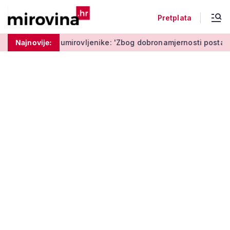
Pretplata
umirovljenike: 'Zbog dobronamjernosti postaju meta prijevare'
Najnovije: