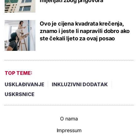
mijenjati zbog prigovora
Ovo je cijena kvadrata krečenja,
znamo i jeste li napravili dobro ako
ste čekali ljeto za ovaj posao
TOP TEME:
USKLAĐIVANJE
INKLUZIVNI DODATAK
USKRSNICE
O nama
Impressum