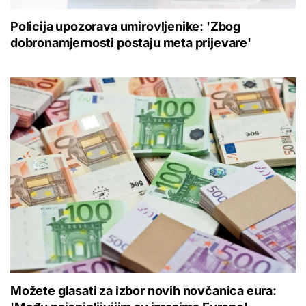
Policija upozorava umirovljenike: 'Zbog
dobronamjernosti postaju meta prijevare'
Možete glasati za izbor novih novčanica eura: