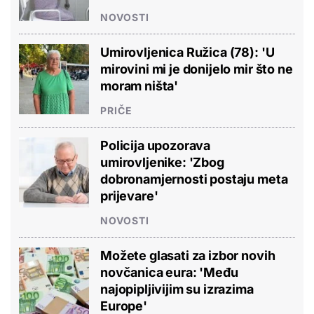
NOVOSTI
Umirovljenica Ružica (78): 'U
mirovini mi je donijelo mir što ne
moram ništa'
PRIČE
Policija upozorava
umirovljenike: 'Zbog
dobronamjernosti postaju meta
prijevare'
NOVOSTI
Možete glasati za izbor novih
novčanica eura: 'Među
najopipljivijim su izrazima
Europe'