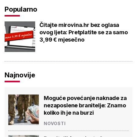
Popularno
Čitajte mirovina.hr bez oglasa
ovog ljeta: Pretplatite se za samo
3,99 € mjesečno
Najnovije
Moguće povećanje naknade za
nezaposlene branitelje: Znamo
koliko ih je na burzi
NOVOSTI