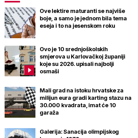
Ove lektire maturanti se najviše
boje, a samo je jednom bila tema
eseja i to na jesenskom roku
Ovo je 10 srednjoškolskih
smjerova u Karlovačkoj županiji
koje su 2026. upisali najbolji
osmaši
Mali grad na istoku hrvatske za
milijun eura gradi karting stazu na
30.000 kvadrata, imat će 10
garaža
Galerija: Sanacija olimpijskog