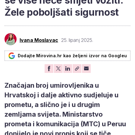
se više neće smjeti voziti:
Žele poboljšati sigurnost
Ivana Moslavac
25. lipanj 2025.
Dodajte Mirovina.hr kao željeni izvor na Googleu
Značajan broj umirovljenika u
Hrvatskoj i dalje aktivno sudjeluje u
prometu, a slično je i u drugim
zemljama svijeta. Ministarstvo
prometa i komunikacija (MTC) u Peruu
donijelo je novi propis koji se tiče