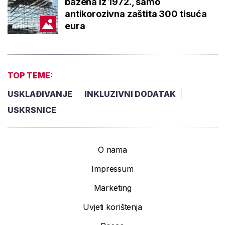
bazena iz 1972., samo
antikorozivna zaštita 300 tisuća
eura
TOP TEME:
USKLAĐIVANJE
INKLUZIVNI DODATAK
USKRSNICE
O nama
Impressum
Marketing
Uvjeti korištenja