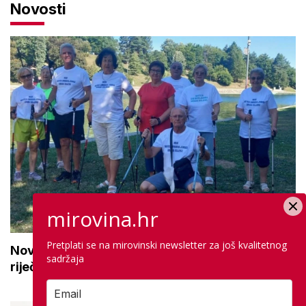
Novosti
mirovina.hr
Pretplati se na mirovinski newsletter za još kvalitetnog
Novi projekt za aktivne seniore: 'Osmijeh, topla
sadržaja
riječ i stvaranje novih uspomena'