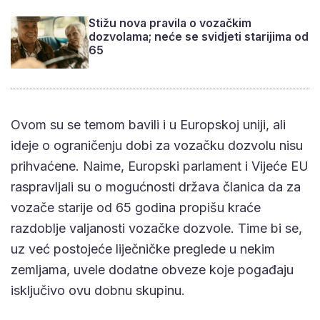
Stižu nova pravila o vozačkim
dozvolama; neće se svidjeti starijima od
65
Ovom su se temom bavili i u Europskoj uniji, ali
ideje o ograničenju dobi za vozačku dozvolu nisu
prihvaćene. Naime, Europski parlament i Vijeće EU
raspravljali su o mogućnosti država članica da za
vozače starije od 65 godina propišu kraće
razdoblje valjanosti vozačke dozvole. Time bi se,
uz već postojeće liječničke preglede u nekim
zemljama, uvele dodatne obveze koje pogađaju
isključivo ovu dobnu skupinu.