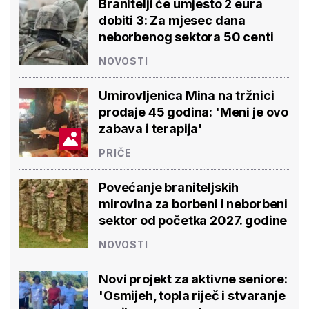
Branitelji će umjesto 2 eura
dobiti 3: Za mjesec dana
neborbenog sektora 50 centi
NOVOSTI
Umirovljenica Mina na tržnici
prodaje 45 godina: 'Meni je ovo
zabava i terapija'
PRIČE
Povećanje braniteljskih
mirovina za borbeni i neborbeni
sektor od početka 2027. godine
NOVOSTI
Novi projekt za aktivne seniore:
'Osmijeh, topla riječ i stvaranje