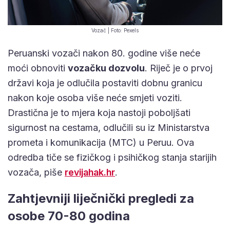
Vozač | Foto: Pexels
Peruanski vozači nakon 80. godine više neće
moći obnoviti
vozačku dozvolu
. Riječ je o prvoj
državi koja je odlučila postaviti dobnu granicu
nakon koje osoba više neće smjeti voziti.
Drastična je to mjera koja nastoji poboljšati
sigurnost na cestama, odlučili su iz Ministarstva
prometa i komunikacija (MTC) u Peruu. Ova
odredba tiče se fizičkog i psihičkog stanja starijih
vozača, piše
revijahak.hr
.
Zahtjevniji liječnički pregledi za
osobe 70-80 godina