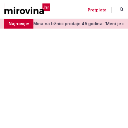
Pretplata
a Mina na tržnici prodaje 45 godina: 'Meni je ovo zabava i tera
Najnovije: