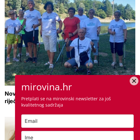
mirovina.hr
Novi projekt za aktivne seniore: 'Osmijeh, topla
Pretplati se na mirovinski newsletter za još
riječ i stvaranje novih uspomena'
kvalitetnog sadržaja