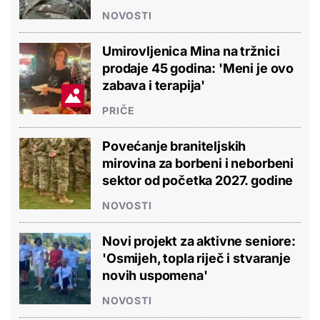
NOVOSTI
Umirovljenica Mina na tržnici
prodaje 45 godina: 'Meni je ovo
zabava i terapija'
PRIČE
Povećanje braniteljskih
mirovina za borbeni i neborbeni
sektor od početka 2027. godine
NOVOSTI
Novi projekt za aktivne seniore:
'Osmijeh, topla riječ i stvaranje
novih uspomena'
NOVOSTI