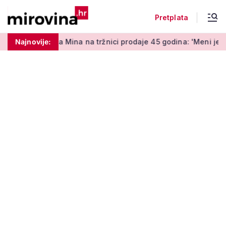
Pretplata
ica Mina na tržnici prodaje 45 godina: 'Meni je ovo zabava i ter
Najnovije: