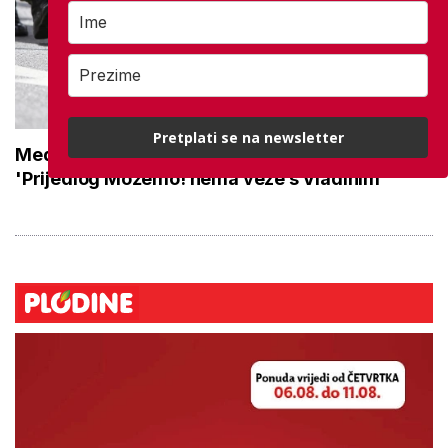
Pretplati se na newsletter
Medved o povećanju braniteljskih mirovina:
'Prijedlog Možemo! nema veze s Vladinim'