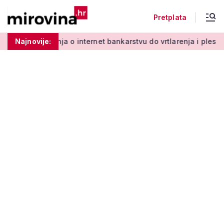
Pretplata
ternet bankarstvu do vrtlarenja i plesa: 'Da starije osobe ne 
Najnovije: