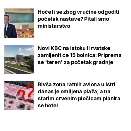
Hoće li se zbog vrućine odgoditi
početak nastave? Pitali smo
ministarstvo
Novi KBC na istoku Hrvatske
zamijenit će 15 bolnica: Priprema
se 'teren' za početak gradnje
Bivša zona ratnih aviona u Istri
danas je omiljena plaža, a na
starim crvenim pločicam planira
se hotel