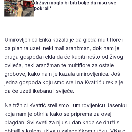
državi moglo bi biti bolje da nisu sve
pokrali'
Umirovljenica Erika kazala je da gleda multiflore i
da planira uzeti neki mali aranžman, dok nam je
druga gospođa rekla da će kupiti nešto od živog
cvijeća, neki aranžman te multiflore za ostale
grobove, kako nam je kazala umirovljenica. Još
jedna gospođa koju smo sreli na Kvatriću rekla je
da će uzeti ikebanu i svijeće.
Na tržnici Kvatrić sreli smo i umirovljenicu Jasenku
koja nam je otkrila kako se priprema za ovaj
blagdan. Svi sveti za nju su dan kada se druži s
obitelji s kojom uživa u zajedničkom ručku. Više o