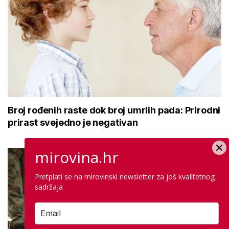
Broj rođenih raste dok broj umrlih pada: Prirodni
prirast svejedno je negativan
mirovina.hr
Pretplati se na mirovinski newsletter za još kvalitetnog
sadržaja