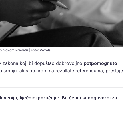
bolničkom krevetu | Foto: Pexels
iv zakona koji bi dopuštao dobrovoljno
potpomognuto
 u srpnju, ali s obzirom na rezultate referenduma, prestaje
Sloveniju, liječnici poručuju: 'Bit ćemo suodgovorni za