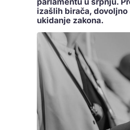
parlamentu u srpnju. Pr
izašlih birača, dovoljno
ukidanje zakona.