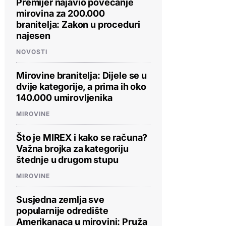
Premijer najavio povećanje
mirovina za 200.000
branitelja: Zakon u proceduri
najesen
NOVOSTI
Mirovine branitelja: Dijele se u
dvije kategorije, a prima ih oko
140.000 umirovljenika
MIROVINE
Što je MIREX i kako se računa?
Važna brojka za kategoriju
štednje u drugom stupu
MIROVINE
Susjedna zemlja sve
popularnije odredište
Amerikanaca u mirovini: Pruža