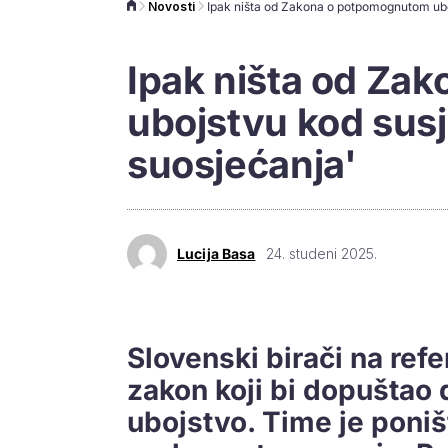
Novosti
Ipak ništa od Za
ubojstvu kod sus
suosjećanja'
Lucija Basa
24. studeni 2025.
Slovenski birači na re
zakon koji bi dopuštao
ubojstvo. Time je poniš