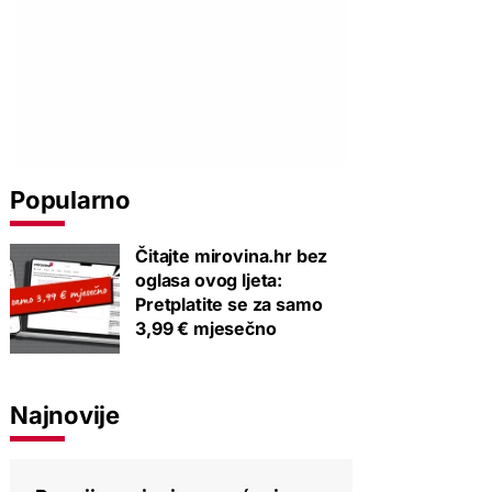
Popularno
Čitajte mirovina.hr bez
oglasa ovog ljeta:
Pretplatite se za samo
3,99 € mjesečno
Najnovije