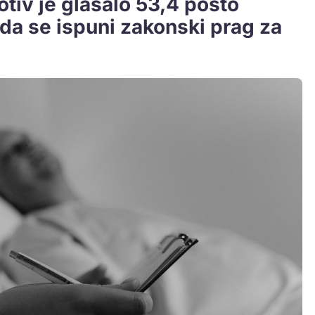
otiv je glasalo 53,4 posto
 da se ispuni zakonski prag za