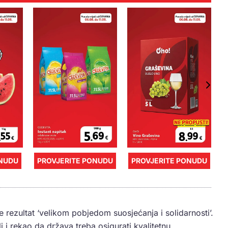
ONUDU
PROVJERITE PONUDU
PROVJERITE PONUDU
e rezultat ‘velikom pobjedom suosjećanja i solidarnosti’.
li i rekao da država treba osigurati kvalitetnu