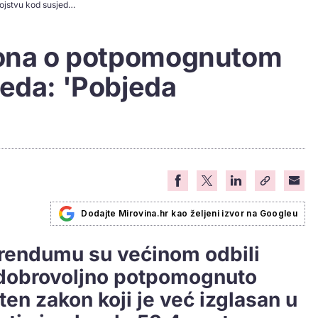
Ipak ništa od Zakona o potpomognutom ubojstvu kod susjeda: 'Pobjeda suosjećanja'
kona o potpomognutom
jeda: 'Pobjeda
Dodajte Mirovina.hr kao željeni izvor na Googleu
ferendumu su većinom odbili
 dobrovoljno potpomognuto
ten zakon koji je već izglasan u