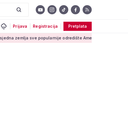
Prijava
Registracija
Pretplata
ja sve popularnije odredište Amerikanaca u mirovini: Pruža mir