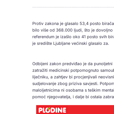
Protiv zakona je glasalo 53,4 posto birača 
bilo više od 368.000 ljudi, što je dovoljn
referendum je izašlo oko 41 posto svih bir
je središte Ljubljane većinski glasalo za.
Odbijeni zakon predviđao je da punoljetni 
zatražiti medicinski potpomognuto samoubo
liječniku, a zahtjev bi procjenjivali neovisni 
sudjelovanje zbog priziva savjesti. Potpo
maloljetnicima ni osobama s teškim mental
pomoć njegovatelja, i dalje bi ostala zabr