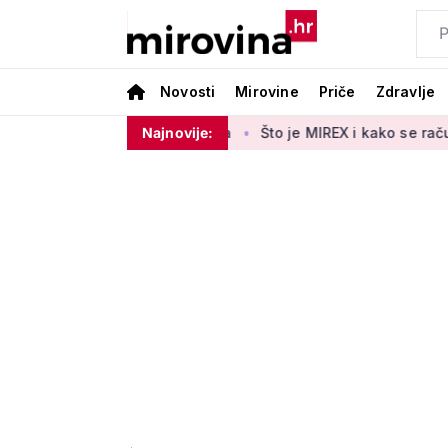
Novosti
Mirovine
Priče
Zdravlje
 140.000 umirovljenika
Najnovije:
Što je MIREX i kako se računa? Važna