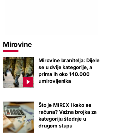
Mirovine
Mirovine branitelja: Dijele
se u dvije kategorije, a
prima ih oko 140.000
umirovljenika
Što je MIREX i kako se
računa? Važna brojka za
kategoriju štednje u
drugom stupu