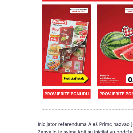
PROVJERITE PONUDU
PROVJERITE P
Inicijator referenduma Aleš Primc nazvao j
Zahvalio je svima koji su inicijativu podrža