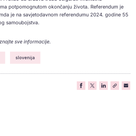
 prema potpomognutom okončanju života. Referendum je
remda je na savjetodavnom referendumu 2024. godine 55
og samoubojstva.
aznajte sve informacije.
slovenija