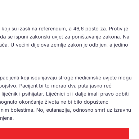
koji su izašli na referendum, a 46,6 posto za. Protiv je
o da se ispuni zakonski uvjet za poništavanje zakona. Na
ača. U većini dijelova zemlje zakon je odbijen, a jedino
pacijenti koji ispunjavaju stroge medicinske uvjete mogu
jstvo. Pacijent bi to morao dva puta jasno reći
liječnik i psihijatar. Liječnici bi i dalje imali pravo odbiti
mognuto okončanje života ne bi bilo dopušteno
nim bolestima. No, eutanazija, odnosno smrt uz izravnu
anjena.