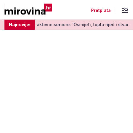
Pretplata
aktivne seniore: 'Osmijeh, topla riječ i stvaranje novih uspome
Najnovije: