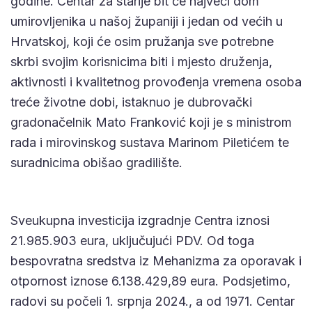
godine. Centar za starije bit će najveći dom
umirovljenika u našoj županiji i jedan od većih u
Hrvatskoj, koji će osim pružanja sve potrebne
skrbi svojim korisnicima biti i mjesto druženja,
aktivnosti i kvalitetnog provođenja vremena osoba
treće životne dobi, istaknuo je dubrovački
gradonačelnik Mato Franković koji je s ministrom
rada i mirovinskog sustava Marinom Piletićem te
suradnicima obišao gradilište.
Sveukupna investicija izgradnje Centra iznosi
21.985.903 eura, uključujući PDV. Od toga
bespovratna sredstva iz Mehanizma za oporavak i
otpornost iznose 6.138.429,89 eura. Podsjetimo,
radovi su počeli 1. srpnja 2024., a od 1971. Centar