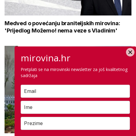
Medved o povećanju braniteljskih mirovina:
'Prijedlog Možemo! nema veze s Vladinim'
mirovina.hr
Pretplati se na mirovinski newsletter za još kvalitetnog
sadržaja