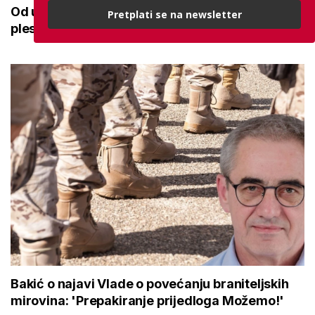
Od učenja o internet bankarstvu do vrtlarenja i
Pretplati se na newsletter
plesa: 'Da starije osobe ne ostavimo same'
Bakić o najavi Vlade o povećanju braniteljskih
mirovina: 'Prepakiranje prijedloga Možemo!'