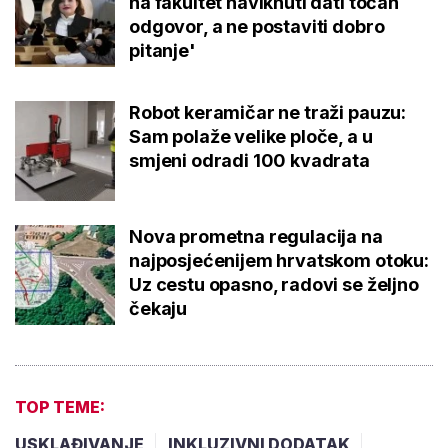
na fakultet naviknuti dati točan
odgovor, a ne postaviti dobro
pitanje'
Robot keramičar ne traži pauzu:
Sam polaže velike ploče, a u
smjeni odradi 100 kvadrata
Nova prometna regulacija na
najposjećenijem hrvatskom otoku:
Uz cestu opasno, radovi se željno
čekaju
TOP TEME:
USKLAĐIVANJE
INKLUZIVNI DODATAK