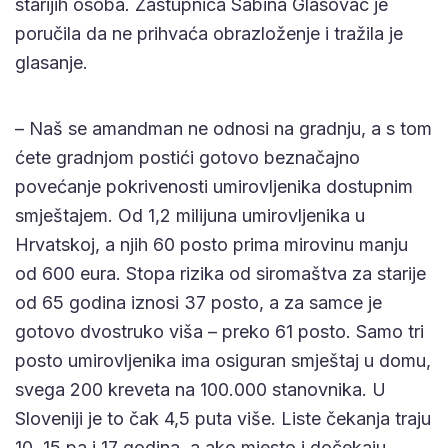
starijih osoba. Zastupnica Sabina Glasovac je
poručila da ne prihvaća obrazloženje i tražila je
glasanje.
– Naš se amandman ne odnosi na gradnju, a s tom
ćete gradnjom postići gotovo beznačajno
povećanje pokrivenosti umirovljenika dostupnim
smještajem. Od 1,2 milijuna umirovljenika u
Hrvatskoj, a njih 60 posto prima mirovinu manju
od 600 eura. Stopa rizika od siromaštva za starije
od 65 godina iznosi 37 posto, a za samce je
gotovo dvostruko viša – preko 61 posto. Samo tri
posto umirovljenika ima osiguran smještaj u domu,
svega 200 kreveta na 100.000 stanovnika. U
Sloveniji je to čak 4,5 puta više. Liste čekanja traju
10, 15 pa i 17 godina, a ako mjesto i dočekaju,