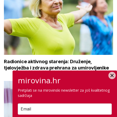
Radionice aktivnog starenja: Druženje,
tjelovježba i zdrava prehrana za umirovljenike
mirovina.hr
Pretplati se na mirovinski newsletter za još kvalitetnog
sadržaja