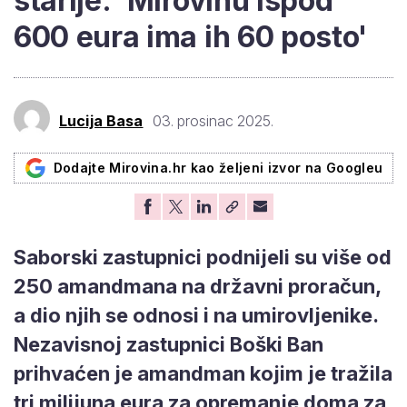
starije: 'Mirovinu ispod
600 eura ima ih 60 posto'
Lucija Basa
03. prosinac 2025.
Dodajte Mirovina.hr kao željeni izvor na Googleu
Saborski zastupnici podnijeli su više od
250 amandmana na državni proračun,
a dio njih se odnosi i na umirovljenike.
Nezavisnoj zastupnici Boški Ban
prihvaćen je amandman kojim je tražila
tri milijuna eura za opremanje doma za