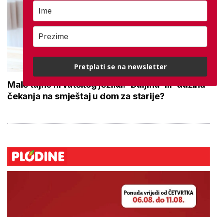
Pretplati se na newsletter
Male tajne hrvatskog jezika: 'Duljina' ili 'dužina'
čekanja na smještaj u dom za starije?