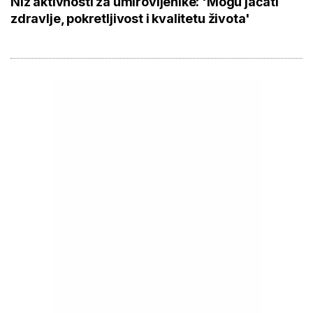
Niz aktivnosti za umirovljenike: 'Mogu jačati
zdravlje, pokretljivost i kvalitetu života'