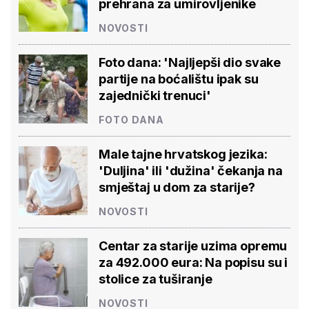
prehrana za umirovljenike
NOVOSTI
Foto dana: 'Najljepši dio svake
partije na boćalištu ipak su
zajednički trenuci'
FOTO DANA
Male tajne hrvatskog jezika:
'Duljina' ili 'dužina' čekanja na
smještaj u dom za starije?
NOVOSTI
Centar za starije uzima opremu
za 492.000 eura: Na popisu su i
stolice za tuširanje
NOVOSTI