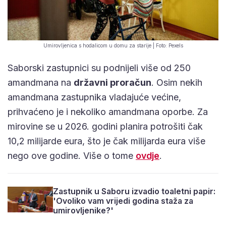
Umirovljenica s hodalicom u domu za starije | Foto: Pexels
Saborski zastupnici su podnijeli više od 250
amandmana na
državni proračun
. Osim nekih
amandmana zastupnika vladajuće većine,
prihvaćeno je i nekoliko amandmana oporbe. Za
mirovine se u 2026. godini planira potrošiti čak
10,2 milijarde eura, što je čak milijarda eura više
nego ove godine. Više o tome
ovdje
.
Zastupnik u Saboru izvadio toaletni papir:
'Ovoliko vam vrijedi godina staža za
umirovljenike?'